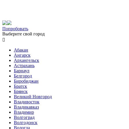
Попробовать
Выберите свой город

Абакан
Ангарск
Архангельск
Астрахань
Барнаул
Белгород
Биробиджан
Братск
Брянск
Великий Новгород
Владивосток
Владикавказ
Владимир
Волгоград
Волгодонск
Вологда