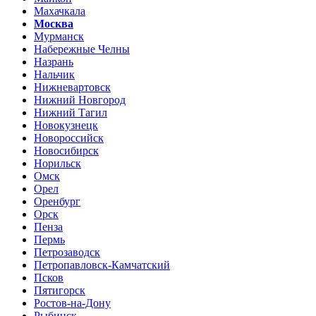
Махачкала
Москва
Мурманск
Набережные Челны
Назрань
Нальчик
Нижневартовск
Нижний Новгород
Нижний Тагил
Новокузнецк
Новороссийск
Новосибирск
Норильск
Омск
Орел
Оренбург
Орск
Пенза
Пермь
Петрозаводск
Петропавловск-Камчатский
Псков
Пятигорск
Ростов-на-Дону
Рыбинск