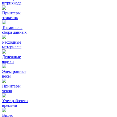
штрихкода
Принтеры
этикеток
Терминалы
сбора данных
Расходные
материалы
Денежные
ящики
Электронные
весы
Принтеры
чеков
Учет рабочего
времени
Видео‑