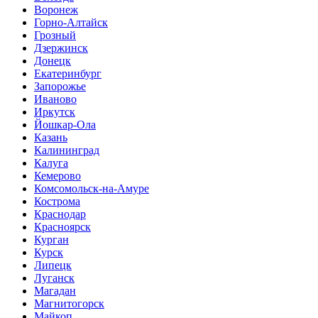
Воронеж
Горно-Алтайск
Грозный
Дзержинск
Донецк
Екатеринбург
Запорожье
Иваново
Иркутск
Йошкар-Ола
Казань
Калининград
Калуга
Кемерово
Комсомольск-на-Амуре
Кострома
Краснодар
Красноярск
Курган
Курск
Липецк
Луганск
Магадан
Магнитогорск
Майкоп