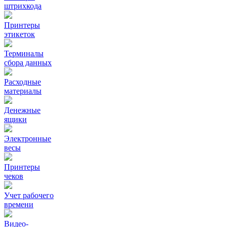
штрихкода
Принтеры
этикеток
Терминалы
сбора данных
Расходные
материалы
Денежные
ящики
Электронные
весы
Принтеры
чеков
Учет рабочего
времени
Видео‑