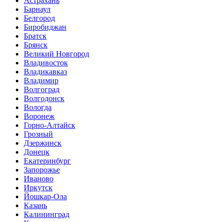
Астрахань
Барнаул
Белгород
Биробиджан
Братск
Брянск
Великий Новгород
Владивосток
Владикавказ
Владимир
Волгоград
Волгодонск
Вологда
Воронеж
Горно-Алтайск
Грозный
Дзержинск
Донецк
Екатеринбург
Запорожье
Иваново
Иркутск
Йошкар-Ола
Казань
Калининград