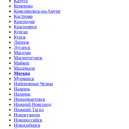
Калуга
Кемерово
Комсомольск-на-Амуре
Кострома
Краснодар
Красноярск
Курган
Курск
Липецк
Луганск
Магадан
Магнитогорск
Майкоп
Махачкала
Москва
Мурманск
Набережные Челны
Назрань
Нальчик
Нижневартовск
Нижний Новгород
Нижний Тагил
Новокузнецк
Новороссийск
Новосибирск