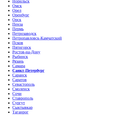
Норильск
Омск
Орел
Оренбург
Орск
Пенза
Пермь
Петрозаводск
Петропавловск-Камчатский
Псков
Пятигорск
Ростов-на-Дону
Рыбинск
Рязань
Самара
Санкт-Петербург
Саранск
Саратов
Севастополь
Смоленск
Сочи
Ставрополь
Сургут
Сыктывкар
Таганрог