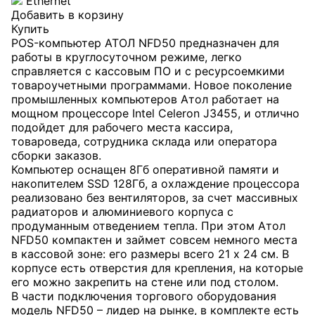
Ethernet
Добавить в корзину
Купить
POS-компьютер АТОЛ NFD50 предназначен для
работы в круглосуточном режиме, легко
справляется с кассовым ПО и с ресурсоемкими
товароучетными программами. Новое поколение
промышленных компьютеров Атол работает на
мощном процессоре Intel Celeron J3455, и отлично
подойдет для рабочего места кассира,
товароведа, сотрудника склада или оператора
сборки заказов.
Компьютер оснащен 8Гб оперативной памяти и
накопителем
SSD
128Гб, а охлаждение процессора
реализовано без вентиляторов, за счет массивных
радиаторов и алюминиевого корпуса с
продуманным отведением тепла. При этом Атол
NFD50 компактен и займет совсем немного места
в кассовой зоне: его размеры всего 21 х 24 см. В
корпусе есть отверстия для крепления, на которые
его можно закрепить на стене или под столом.
В части подключения торгового оборудования
модель NFD50 – лидер на рынке, в комплекте есть