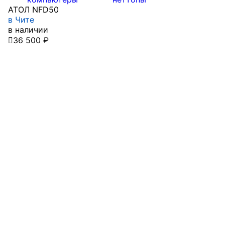
АТОЛ NFD50
в Чите
в наличии

36 500 ₽