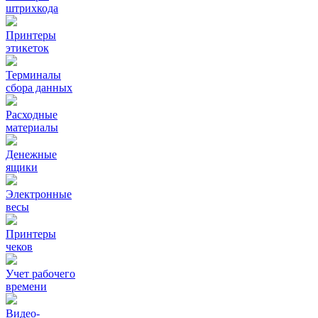
штрихкода
Принтеры
этикеток
Терминалы
сбора данных
Расходные
материалы
Денежные
ящики
Электронные
весы
Принтеры
чеков
Учет рабочего
времени
Видео‑