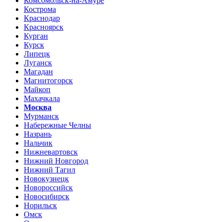
Комсомольск-на-Амуре
Кострома
Краснодар
Красноярск
Курган
Курск
Липецк
Луганск
Магадан
Магнитогорск
Майкоп
Махачкала
Москва
Мурманск
Набережные Челны
Назрань
Нальчик
Нижневартовск
Нижний Новгород
Нижний Тагил
Новокузнецк
Новороссийск
Новосибирск
Норильск
Омск