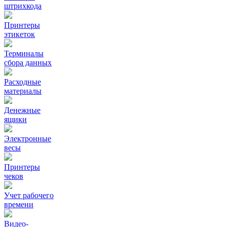
штрихкода
Принтеры
этикеток
Терминалы
сбора данных
Расходные
материалы
Денежные
ящики
Электронные
весы
Принтеры
чеков
Учет рабочего
времени
Видео‑