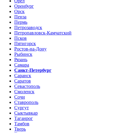
Орел
Оренбург
Орск
Пенза
Пермь
Петрозаводск
Петропавловск-Камчатский
Псков
Пятигорск
Ростов-на-Дону
Рыбинск
Рязань
Самара
Санкт-Петербург
Саранск
Саратов
Севастополь
Смоленск
Сочи
Ставрополь
Сургут
Сыктывкар
Таганрог
Тамбов
Тверь