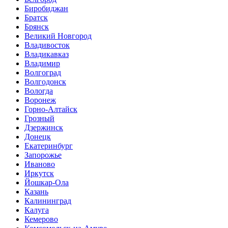
Биробиджан
Братск
Брянск
Великий Новгород
Владивосток
Владикавказ
Владимир
Волгоград
Волгодонск
Вологда
Воронеж
Горно-Алтайск
Грозный
Дзержинск
Донецк
Екатеринбург
Запорожье
Иваново
Иркутск
Йошкар-Ола
Казань
Калининград
Калуга
Кемерово