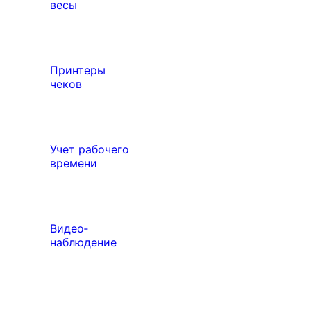
весы
Принтеры
чеков
Учет рабочего
времени
Видео‑
наблюдение
Выберите свой город

Абакан
Ангарск
Дисплеи