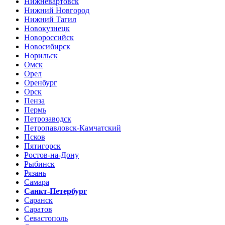
Нижневартовск
Нижний Новгород
Нижний Тагил
Новокузнецк
Новороссийск
Новосибирск
Норильск
Омск
Орел
Оренбург
Орск
Пенза
Пермь
Петрозаводск
Петропавловск-Камчатский
Псков
Пятигорск
Ростов-на-Дону
Рыбинск
Рязань
Самара
Санкт-Петербург
Саранск
Саратов
Севастополь