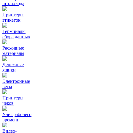
штрихкода
Принтеры
этикеток
Терминалы
сбора данных
Расходные
материалы
Денежные
ящики
Электронные
весы
Принтеры
чеков
Учет рабочего
времени
Видео‑