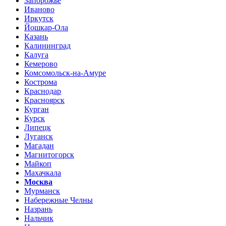
Запорожье
Иваново
Иркутск
Йошкар-Ола
Казань
Калининград
Калуга
Кемерово
Комсомольск-на-Амуре
Кострома
Краснодар
Красноярск
Курган
Курск
Липецк
Луганск
Магадан
Магнитогорск
Майкоп
Махачкала
Москва
Мурманск
Набережные Челны
Назрань
Нальчик