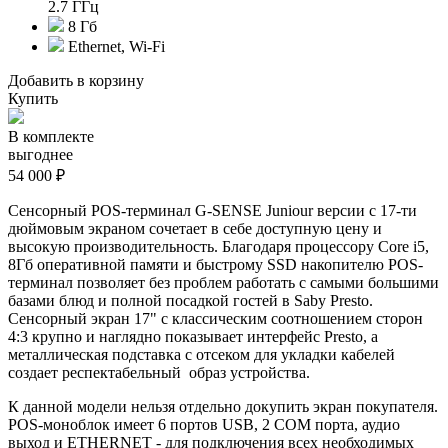
2.7 ГГц
8 Гб
Ethernet, Wi-Fi
Добавить в корзину
Купить
В комплекте
выгоднее
54 000 ₽
Сенсорный POS-терминал G-SENSE Juniour версии с 17-ти
дюймовым экраном сочетает в себе доступную цену и
высокую производительность. Благодаря п
роцессору Core i5,
8Гб оперативной памяти и быстрому SSD накопителю POS-
терминал позволяет без проблем работать с самыми большими
базами блюд и полной посадкой гостей в Saby Presto.
Сенсорный экран 17" с классическим соотношением сторон
4:3 крупно и наглядно показывает интерфейс Presto, а
металлическая подставка с отсеком для укладки кабелей
создает респектабельный образ устройства.
К данной модели нельзя отдельно докупить экран покупателя.
POS-моноблок имеет 6 портов USB, 2 COM порта, аудио
выход и ETHERNET - для подключения всех необходимых