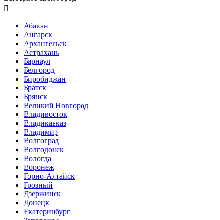

Абакан
Ангарск
Архангельск
Астрахань
Барнаул
Белгород
Биробиджан
Братск
Брянск
Великий Новгород
Владивосток
Владикавказ
Владимир
Волгоград
Волгодонск
Вологда
Воронеж
Горно-Алтайск
Грозный
Дзержинск
Донецк
Екатеринбург