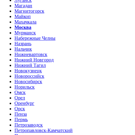
Луганск
Магадан
Магнитогорск
Майкоп
Махачкала
Москва
Мурманск
Набережные Челны
Назрань
Нальчик
Нижневартовск
Нижний Новгород
Нижний Тагил
Новокузнецк
Новороссийск
Новосибирск
Норильск
Омск
Орел
Оренбург
Орск
Пенза
Пермь
Петрозаводск
Петропавловск-Камчатский