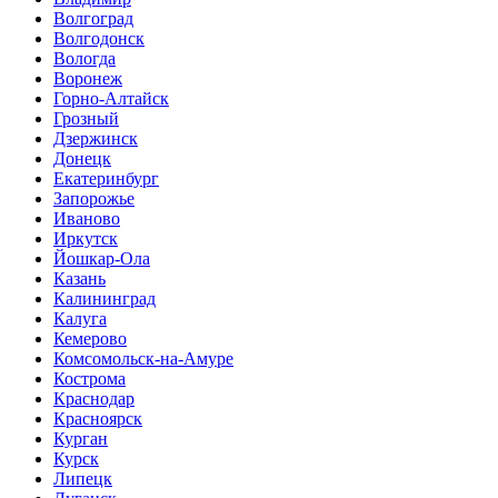
Волгоград
Волгодонск
Вологда
Воронеж
Горно-Алтайск
Грозный
Дзержинск
Донецк
Екатеринбург
Запорожье
Иваново
Иркутск
Йошкар-Ола
Казань
Калининград
Калуга
Кемерово
Комсомольск-на-Амуре
Кострома
Краснодар
Красноярск
Курган
Курск
Липецк