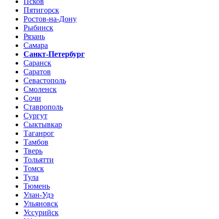
Псков
Пятигорск
Ростов-на-Дону
Рыбинск
Рязань
Самара
Санкт-Петербург
Саранск
Саратов
Севастополь
Смоленск
Сочи
Ставрополь
Сургут
Сыктывкар
Таганрог
Тамбов
Тверь
Тольятти
Томск
Тула
Тюмень
Улан-Удэ
Ульяновск
Уссурийск