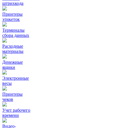
штрихкода
Принтеры
этикеток
Терминалы
сбора данных
Расходные
материалы
Денежные
ящики
Электронные
весы
Принтеры
чеков
Учет рабочего
времени
Видео‑