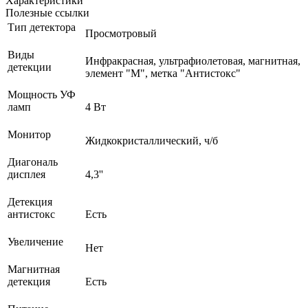
Характеристики
Полезные ссылки
Тип детектора
Просмотровый
Виды
Инфракрасная, ультрафиолетовая, магнитная,
детекции
элемент "М", метка "Антистокс"
Мощность УФ
ламп
4 Вт
Монитор
Жидкокристаллический, ч/б
Диагональ
дисплея
4,3''
Детекция
антистокс
Есть
Увеличение
Нет
Магнитная
детекция
Есть