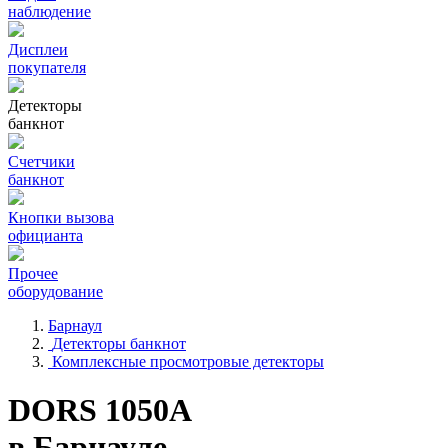
наблюдение
Дисплеи
покупателя
Детекторы
банкнот
Счетчики
банкнот
Кнопки вызова
официанта
Прочее
оборудование
Барнаул
Детекторы банкнот
Комплексные просмотровые детекторы
DORS 1050A
в Барнауле