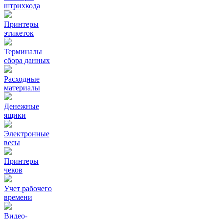
штрихкода
Принтеры
этикеток
Терминалы
сбора данных
Расходные
материалы
Денежные
ящики
Электронные
весы
Принтеры
чеков
Учет рабочего
времени
Видео‑