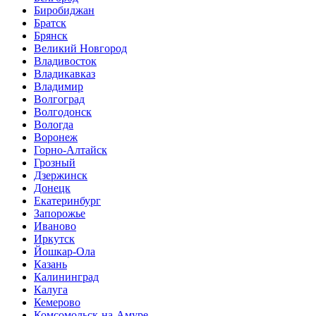
Биробиджан
Братск
Брянск
Великий Новгород
Владивосток
Владикавказ
Владимир
Волгоград
Волгодонск
Вологда
Воронеж
Горно-Алтайск
Грозный
Дзержинск
Донецк
Екатеринбург
Запорожье
Иваново
Иркутск
Йошкар-Ола
Казань
Калининград
Калуга
Кемерово
Комсомольск-на-Амуре