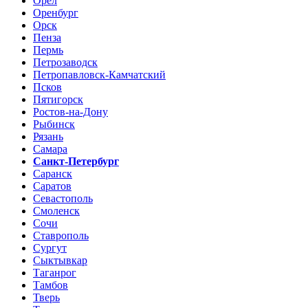
Орел
Оренбург
Орск
Пенза
Пермь
Петрозаводск
Петропавловск-Камчатский
Псков
Пятигорск
Ростов-на-Дону
Рыбинск
Рязань
Самара
Санкт-Петербург
Саранск
Саратов
Севастополь
Смоленск
Сочи
Ставрополь
Сургут
Сыктывкар
Таганрог
Тамбов
Тверь