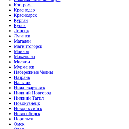
Кострома
Краснодар
Красноярск
Курган
Курск
Липецк
Луганск
Магадан
Магнитогорск
Майкоп
Махачкала
Москва
Мурманск
Набережные Челны
Назрань
Нальчик
Нижневартовск
Нижний Новгород
Нижний Тагил
Новокузнецк
Новороссийск
Новосибирск
Норильск
Омск