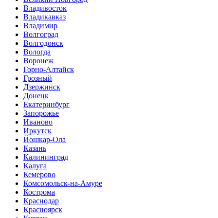
Владивосток
Владикавказ
Владимир
Волгоград
Волгодонск
Вологда
Воронеж
Горно-Алтайск
Грозный
Дзержинск
Донецк
Екатеринбург
Запорожье
Иваново
Иркутск
Йошкар-Ола
Казань
Калининград
Калуга
Кемерово
Комсомольск-на-Амуре
Кострома
Краснодар
Красноярск