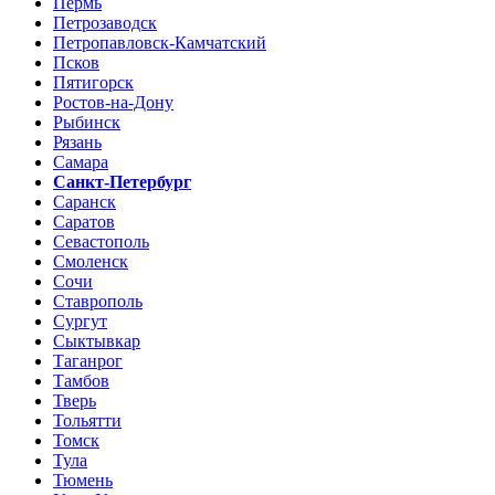
Пермь
Петрозаводск
Петропавловск-Камчатский
Псков
Пятигорск
Ростов-на-Дону
Рыбинск
Рязань
Самара
Санкт-Петербург
Саранск
Саратов
Севастополь
Смоленск
Сочи
Ставрополь
Сургут
Сыктывкар
Таганрог
Тамбов
Тверь
Тольятти
Томск
Тула
Тюмень