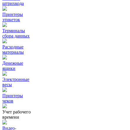
штрихкода
Принтеры
этикеток
Терминалы
сбора данных
Расходные
материалы
Денежные
ящики
Электронные
весы
Принтеры
чеков
Учет рабочего
времени
Видео‑