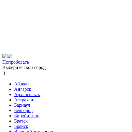
Попробовать
Выберите свой город

Абакан
Ангарск
Архангельск
Астрахань
Барнаул
Белгород
Биробиджан
Братск
Брянск
Великий Новгород