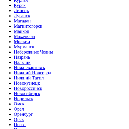
Курган
Курск
Липецк
Луганск
Магадан
Магнитогорск
Майкоп
Махачкала
Москва
Мурманск
Набережные Челны
Назрань
Нальчик
Нижневартовск
Нижний Новгород
Нижний Тагил
Новокузнецк
Новороссийск
Новосибирск
Норильск
Омск
Орел
Оренбург
Орск
Пенза