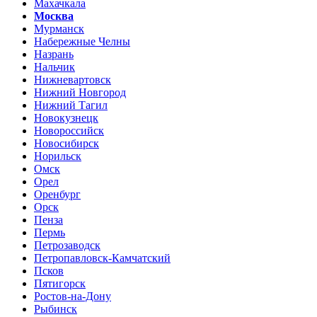
Махачкала
Москва
Мурманск
Набережные Челны
Назрань
Нальчик
Нижневартовск
Нижний Новгород
Нижний Тагил
Новокузнецк
Новороссийск
Новосибирск
Норильск
Омск
Орел
Оренбург
Орск
Пенза
Пермь
Петрозаводск
Петропавловск-Камчатский
Псков
Пятигорск
Ростов-на-Дону
Рыбинск