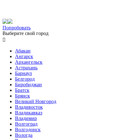
Попробовать
Выберите свой город

Абакан
Ангарск
Архангельск
Астрахань
Барнаул
Белгород
Биробиджан
Братск
Брянск
Великий Новгород
Владивосток
Владикавказ
Владимир
Волгоград
Волгодонск
Вологда