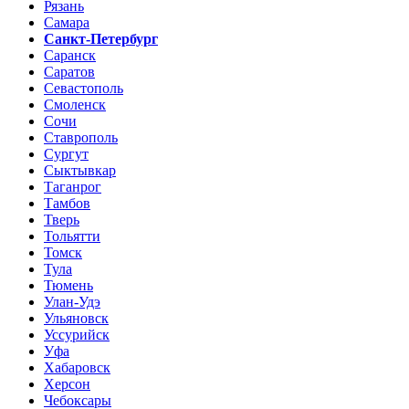
Рязань
Самара
Санкт-Петербург
Саранск
Саратов
Севастополь
Смоленск
Сочи
Ставрополь
Сургут
Сыктывкар
Таганрог
Тамбов
Тверь
Тольятти
Томск
Тула
Тюмень
Улан-Удэ
Ульяновск
Уссурийск
Уфа
Хабаровск
Херсон
Чебоксары