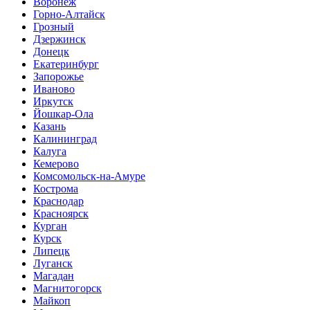
Воронеж
Горно-Алтайск
Грозный
Дзержинск
Донецк
Екатеринбург
Запорожье
Иваново
Иркутск
Йошкар-Ола
Казань
Калининград
Калуга
Кемерово
Комсомольск-на-Амуре
Кострома
Краснодар
Красноярск
Курган
Курск
Липецк
Луганск
Магадан
Магнитогорск
Майкоп