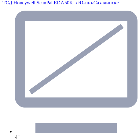
ТСД Honeywell ScanPal EDA50K
в Южно-Сахалинске
4"