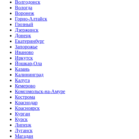
Волгодонск
Вологда
Воронеж
Горно-Алтайск
Грозный
Дзержинск
Донецк
Екатеринбург
Запорожье
Иваново
Иркутск
Йошкар-Ола
Казань
Калининград
Калуга
Кемерово
Комсомольск-на-Амуре
Кострома
Краснодар
Красноярск
Курган
Курск
Липецк
Луганск
Магадан