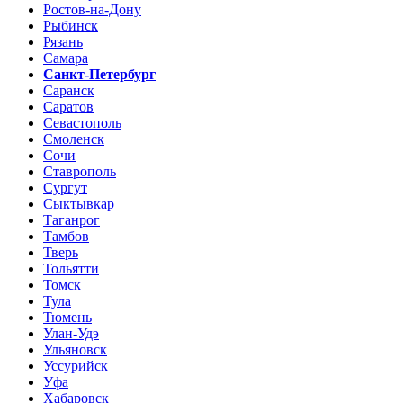
Ростов-на-Дону
Рыбинск
Рязань
Самара
Санкт-Петербург
Саранск
Саратов
Севастополь
Смоленск
Сочи
Ставрополь
Сургут
Сыктывкар
Таганрог
Тамбов
Тверь
Тольятти
Томск
Тула
Тюмень
Улан-Удэ
Ульяновск
Уссурийск
Уфа
Хабаровск