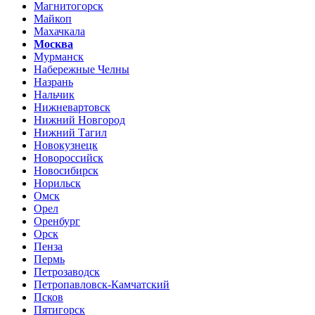
Магнитогорск
Майкоп
Махачкала
Москва
Мурманск
Набережные Челны
Назрань
Нальчик
Нижневартовск
Нижний Новгород
Нижний Тагил
Новокузнецк
Новороссийск
Новосибирск
Норильск
Омск
Орел
Оренбург
Орск
Пенза
Пермь
Петрозаводск
Петропавловск-Камчатский
Псков
Пятигорск