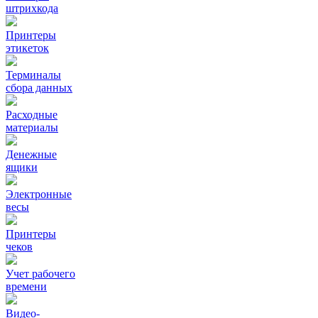
штрихкода
Принтеры
этикеток
Терминалы
сбора данных
Расходные
материалы
Денежные
ящики
Электронные
весы
Принтеры
чеков
Учет рабочего
времени
Видео‑