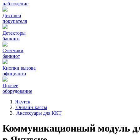
наблюдение
Дисплеи
покупателя
Детекторы
банкнот
Счетчики
банкнот
Кнопки вызова
официанта
Прочее
оборудование
Якутск
Онлайн-кассы
Аксессуары для ККТ
Коммуникационный модуль дл
в Якутске