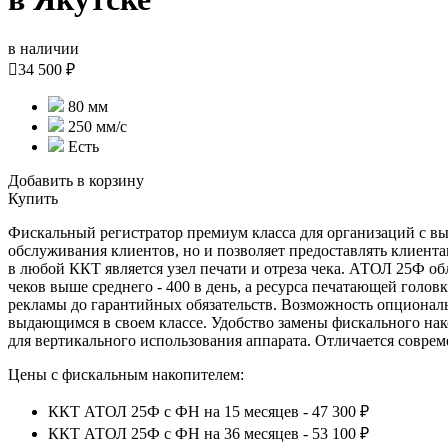
в наличии

34 500 ₽
80 мм
250 мм/с
Есть
Добавить в корзину
Купить
Фискальный регистратор премиум класса для организаций с вы
обслуживания клиентов, но и позволяет предоставлять клиен
в любой ККТ является узел печати и отреза чека. АТОЛ 25Ф об
чеков выше среднего - 400 в день, а ресурса печатающей гол
рекламы до гарантийных обязательств. Возможность опциональ
выдающимся в своем классе. Удобство замены фискального нако
для вертикального использования аппарата. Отличается совре
Цены с фискальным накопителем:
ККТ АТОЛ 25Ф с ФН на 15 месяцев - 47 300 ₽
ККТ АТОЛ 25Ф с ФН на 36 месяцев - 53 100 ₽