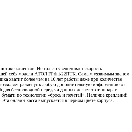
потоке клиентов. Не только увеличивает скорость
вшей себя модели АТОЛ FPrint‑22ПТК. Самым уязвимым звеном
ика хватит более чем на 10 лет работы даже при количестве
ты позволяет размещать любую дополнительную информацию от
h для беспроводной передачи данных делает этот аппарат
а бумаги по технологии «брось и печатай». Наличие креплений
та онлайн‑касса выпускается в черном цвете корпуса.