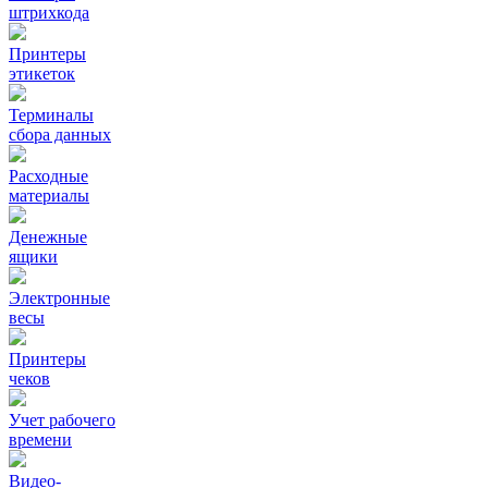
штрихкода
Принтеры
этикеток
Терминалы
сбора данных
Расходные
материалы
Денежные
ящики
Электронные
весы
Принтеры
чеков
Учет рабочего
времени
Видео‑