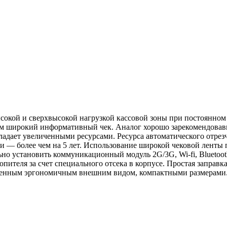
сокой и сверхвысокой нагрузкой кассовой зоны при постоянном 
там широкий информативный чек. Аналог хорошо зарекомендова
ладает увеличенными ресурсами. Ресурса автоматического отрезч
овки — более чем на 5 лет. Использование широкой чековой лен
но установить коммуникационный модуль 2G/3G, Wi‑fi, Bluetoot
пителя за счет специального отсека в корпусе. Простая заправк
менным эргономичным внешним видом, компактными размерами. Э