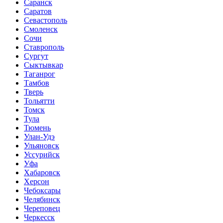
Саранск
Саратов
Севастополь
Смоленск
Сочи
Ставрополь
Сургут
Сыктывкар
Таганрог
Тамбов
Тверь
Тольятти
Томск
Тула
Тюмень
Улан-Удэ
Ульяновск
Уссурийск
Уфа
Хабаровск
Херсон
Чебоксары
Челябинск
Череповец
Черкесск