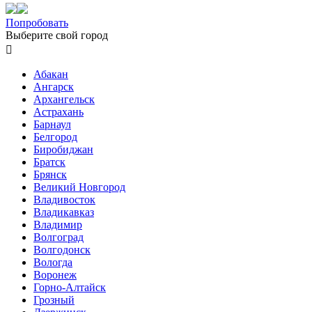
Попробовать
Выберите свой город

Абакан
Ангарск
Архангельск
Астрахань
Барнаул
Белгород
Биробиджан
Братск
Брянск
Великий Новгород
Владивосток
Владикавказ
Владимир
Волгоград
Волгодонск
Вологда
Воронеж
Горно-Алтайск
Грозный