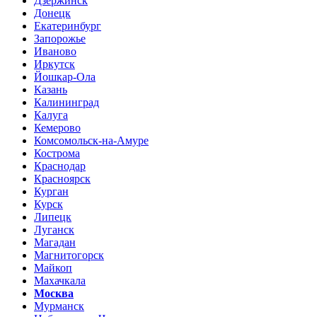
Дзержинск
Донецк
Екатеринбург
Запорожье
Иваново
Иркутск
Йошкар-Ола
Казань
Калининград
Калуга
Кемерово
Комсомольск-на-Амуре
Кострома
Краснодар
Красноярск
Курган
Курск
Липецк
Луганск
Магадан
Магнитогорск
Майкоп
Махачкала
Москва
Мурманск