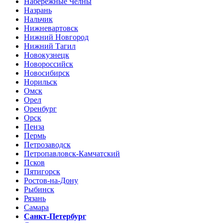
Набережные Челны
Назрань
Нальчик
Нижневартовск
Нижний Новгород
Нижний Тагил
Новокузнецк
Новороссийск
Новосибирск
Норильск
Омск
Орел
Оренбург
Орск
Пенза
Пермь
Петрозаводск
Петропавловск-Камчатский
Псков
Пятигорск
Ростов-на-Дону
Рыбинск
Рязань
Самара
Санкт-Петербург