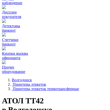
наблюдение
Дисплеи
покупателя
Детекторы
банкнот
Счетчики
банкнот
Кнопки вызова
официанта
Прочее
оборудование
Волгодонск
Принтеры этикеток
Принтеры этикеток термотрансферные
АТОЛ ТТ42
в Волгодонске