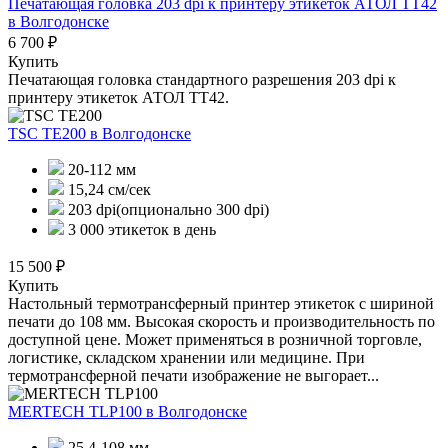
Печатающая головка 203 dpi к принтеру этикеток АТОЛ ТТ42
в Волгодонске
6 700 ₽
Купить
Печатающая головка стандартного разрешения 203 dpi к
принтеру этикеток АТОЛ ТТ42.
TSC TE200
в Волгодонске
20-112 мм
15,24 см/сек
203 dpi(опционально 300 dpi)
3 000 этикеток в день
15 500 ₽
Купить
Настольный термотрансферный принтер этикеток с шириной
печати до 108 мм. Высокая скорость и производительность по
доступной цене. Может применяться в розничной торговле,
логистике, складском хранении или медицине. При
термотрансферной печати изображение не выгорает...
MERTECH TLP100
в Волгодонске
25,4-108 мм