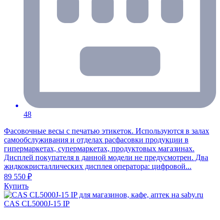
48
Фасовочные весы с печатью этикеток. Используются в залах
самообслуживания и отделах расфасовки продукции в
гипермаркетах, супермаркетах, продуктовых магазинах.
Дисплей покупателя в данной модели не предусмотрен. Два
жидкокристаллических дисплея оператора: цифровой...
89 550 ₽
Купить
CAS CL5000J-15 IP