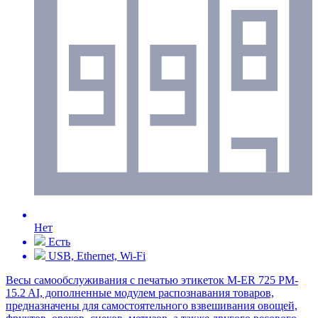
Нет
Есть
USB, Ethernet, Wi-Fi
Весы самообслуживания с печатью этикеток M-ER 725 PM-
15.2 AI, дополненные модулем распознавания товаров,
предназначены для самостоятельного взвешивания овощей,