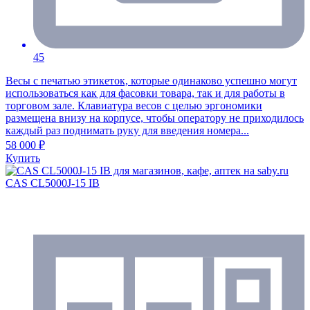
45
Весы с печатью этикеток, которые одинаково успешно могут
использоваться как для фасовки товара, так и для работы в
торговом зале. Клавиатура весов с целью эргономики
размещена внизу на корпусе, чтобы оператору не приходилось
каждый раз поднимать руку для введения номера...
58 000 ₽
Купить
CAS CL5000J-15 IB