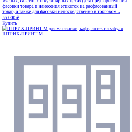
мясных, салатных и кулинарных цехах) для предварительной
фасовки товара и нанесения этикеток на расфасованный
товар, а также для фасовки непосредственно в торговом...
55 000 ₽
Купить
ШТРИХ-ПРИНТ M