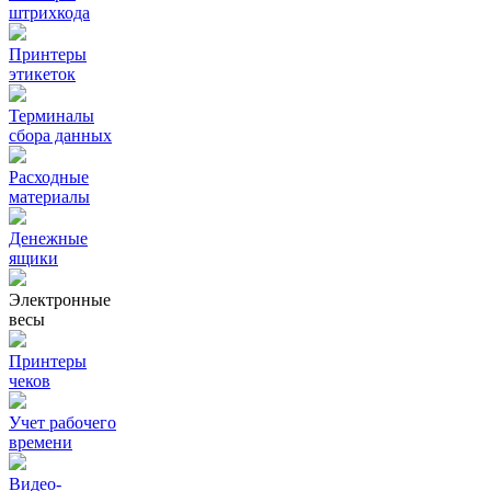
штрихкода
Принтеры
этикеток
Терминалы
сбора данных
Расходные
материалы
Денежные
ящики
Электронные
весы
Принтеры
чеков
Учет рабочего
времени
Видео‑