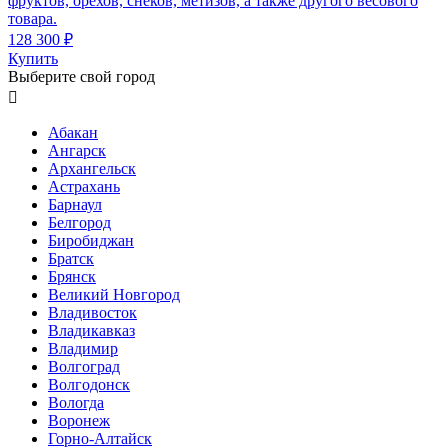
фруктов, орехов, снеков, метизов, а также другого весового
товара.
128 300 ₽
Купить
Выберите свой город

Абакан
Ангарск
Архангельск
Астрахань
Барнаул
Белгород
Биробиджан
Братск
Брянск
Великий Новгород
Владивосток
Владикавказ
Владимир
Волгоград
Волгодонск
Вологда
Воронеж
Горно-Алтайск