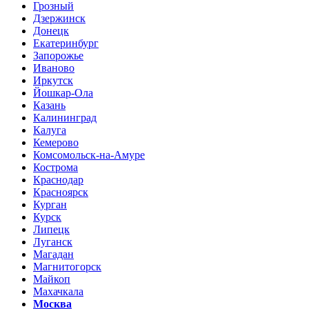
Грозный
Дзержинск
Донецк
Екатеринбург
Запорожье
Иваново
Иркутск
Йошкар-Ола
Казань
Калининград
Калуга
Кемерово
Комсомольск-на-Амуре
Кострома
Краснодар
Красноярск
Курган
Курск
Липецк
Луганск
Магадан
Магнитогорск
Майкоп
Махачкала
Москва