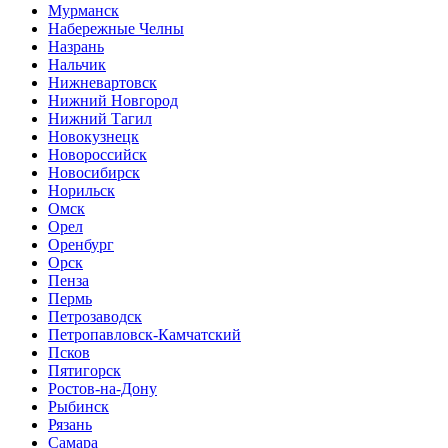
Мурманск
Набережные Челны
Назрань
Нальчик
Нижневартовск
Нижний Новгород
Нижний Тагил
Новокузнецк
Новороссийск
Новосибирск
Норильск
Омск
Орел
Оренбург
Орск
Пенза
Пермь
Петрозаводск
Петропавловск-Камчатский
Псков
Пятигорск
Ростов-на-Дону
Рыбинск
Рязань
Самара