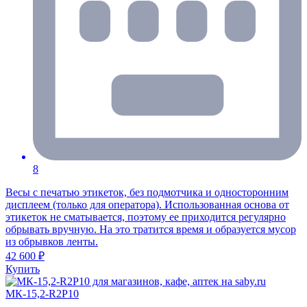
8
Весы с печатью этикеток, без подмотчика и односторонним
дисплеем (только для оператора). Использованная основа от
этикеток не сматывается, поэтому ее приходится регулярно
обрывать вручную. На это тратится время и образуется мусор
из обрывков ленты.
42 600 ₽
Купить
МК-15,2-R2P10