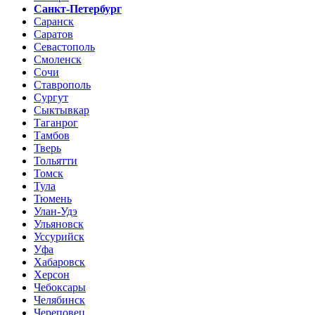
Санкт-Петербург
Саранск
Саратов
Севастополь
Смоленск
Сочи
Ставрополь
Сургут
Сыктывкар
Таганрог
Тамбов
Тверь
Тольятти
Томск
Тула
Тюмень
Улан-Удэ
Ульяновск
Уссурийск
Уфа
Хабаровск
Херсон
Чебоксары
Челябинск
Череповец