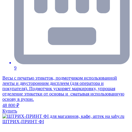
9
Весы с печатью этикеток, подмотчиком использованной
ленты и двусторонним дисплеем (для оператора и
покупателя). Подмотчик ускоряет маркировку, упрощая
отделение этикетки от основы и сматывая использованную
основу в рулон.
48 800 ₽
Купить
ШТРИХ-ПРИНТ ФI