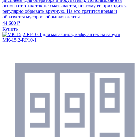
дисплеем (для оператора и покупателя). Использованная
основа от этикеток не сматывается, поэтому ее приходится
регулярно обрывать вручную. На это тратится время и
образуется мусор из обрывков ленты.
44 600 ₽
Купить
МК-15,2-RP10-1