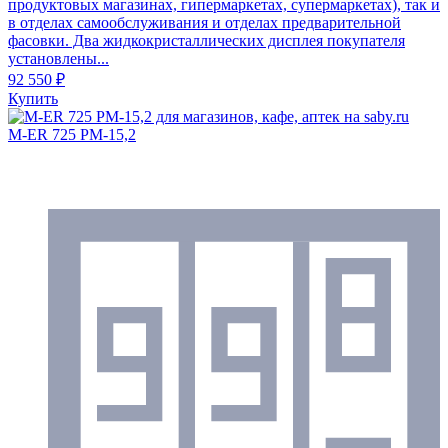
продуктовых магазинах, гипермаркетах, супермаркетах), так и
в отделах самообслуживания и отделах предварительной
фасовки. Два жидкокристаллических дисплея покупателя
установлены...
92 550 ₽
Купить
M-ER 725 PM-15,2