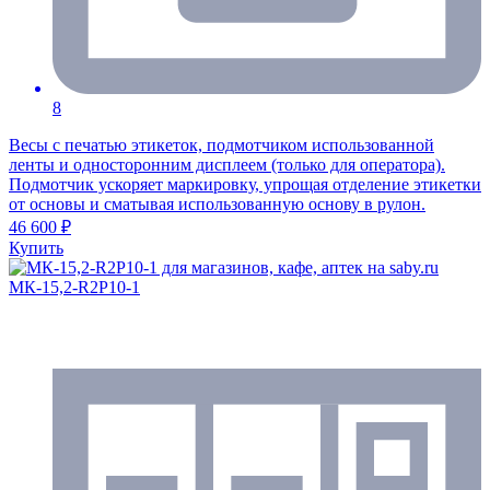
8
Весы с печатью этикеток, подмотчиком использованной
ленты и односторонним дисплеем (только для оператора).
Подмотчик ускоряет маркировку, упрощая отделение этикетки
от основы и сматывая использованную основу в рулон.
46 600 ₽
Купить
МК-15,2-R2P10-1