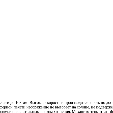
ати до 108 мм. Высокая скорость и производительность по дос
ерной печати изображение не выгорает на солнце, не подвержен
продуктов с длительным сроком хранения. Механизм термотранс