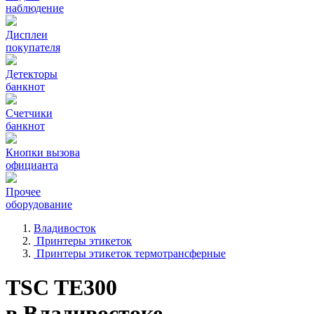
наблюдение
Дисплеи
покупателя
Детекторы
банкнот
Счетчики
банкнот
Кнопки вызова
официанта
Прочее
оборудование
Владивосток
Принтеры этикеток
Принтеры этикеток термотрансферные
TSC TE300
в Владивостоке