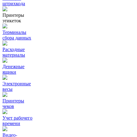
штрихкода
Принтеры
этикеток
Терминалы
сбора данных
Расходные
материалы
Денежные
ящики
Электронные
весы
Принтеры
чеков
Учет рабочего
времени
Видео‑