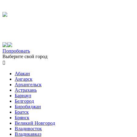
Попробовать
Выберите свой город

Абакан
Ангарск
Архангельск
Астрахань
Барнаул
Белгород
Биробиджан
Братск
Брянск
Великий Новгород
Владивосток
Владикавказ