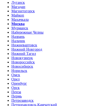
Луганск
Магадан
Магнитогорск
Майкоп
Махачкала
Москва
Мурманск
Набережные Челны
Назрань
Нальчик
Нижневартовск
Нижний Новгород
Нижний Тагил
Новокузнецк
Новороссийск
Новосибирск
Норильск
Омск
Орел
Оренбург
Орск
Пенза
Пермь
Петрозаводск
Петропавловск-Камчатский