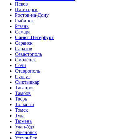
Псков
Пятигорск
Ростов-на-Дону
Рыбинск
Рязань
Самара
Санкт-Петербург
Саранск
Саратов
Севастополь
Смоленск
Сочи
Ставрополь
Сургут
Сыктывкар
Таганрог
Тамбов
Тверь
Тольятти
Томск
Тула
Тюмень
Улан-Удэ
Ульяновск
Уссурийск