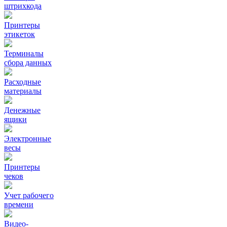
штрихкода
Принтеры
этикеток
Терминалы
сбора данных
Расходные
материалы
Денежные
ящики
Электронные
весы
Принтеры
чеков
Учет рабочего
времени
Видео‑