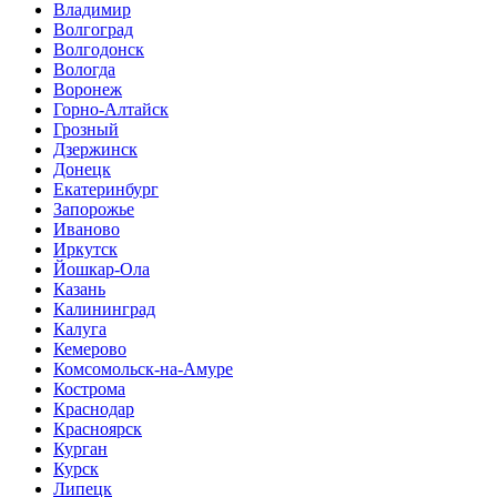
Владимир
Волгоград
Волгодонск
Вологда
Воронеж
Горно-Алтайск
Грозный
Дзержинск
Донецк
Екатеринбург
Запорожье
Иваново
Иркутск
Йошкар-Ола
Казань
Калининград
Калуга
Кемерово
Комсомольск-на-Амуре
Кострома
Краснодар
Красноярск
Курган
Курск
Липецк