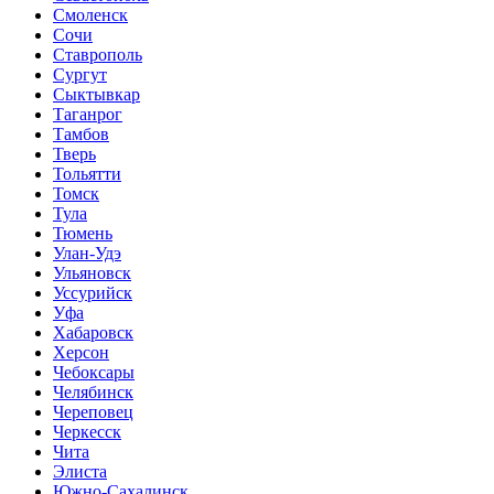
Смоленск
Сочи
Ставрополь
Сургут
Сыктывкар
Таганрог
Тамбов
Тверь
Тольятти
Томск
Тула
Тюмень
Улан-Удэ
Ульяновск
Уссурийск
Уфа
Хабаровск
Херсон
Чебоксары
Челябинск
Череповец
Черкесск
Чита
Элиста
Южно-Сахалинск