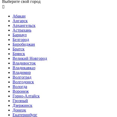
Выберите свой город

Абакан
Ангарск
Архангельск
Астрахань
Барнаул
Белгород
Биробиджан
Братск
Брянск
Великий Новгород
Владивосток
Владикавказ
Владимир
Волгоград
Волгодонск
Вологда
Воронеж
Горно-Алтайск
Грозный
Дзержинск
Донецк
Екатеринбург