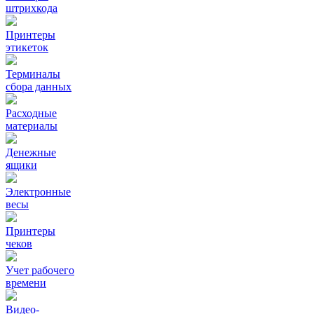
штрихкода
Принтеры
этикеток
Терминалы
сбора данных
Расходные
материалы
Денежные
ящики
Электронные
весы
Принтеры
чеков
Учет рабочего
времени
Видео‑