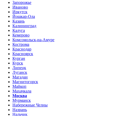
Запорожье
Иваново
Иркутск
Йошкар-Ола
Казань
Калининград
Калуга
Кемерово
Комсомольск-на-Амуре
Кострома
Краснодар
Красноярск
Курган
Курск
Липецк
Луганск
Магадан
Магнитогорск
Майкоп
Махачкала
Москва
Мурманск
Набережные Челны
Назрань
Нальчик