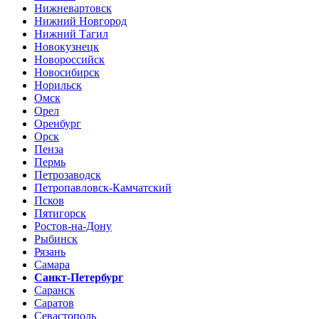
Нижневартовск
Нижний Новгород
Нижний Тагил
Новокузнецк
Новороссийск
Новосибирск
Норильск
Омск
Орел
Оренбург
Орск
Пенза
Пермь
Петрозаводск
Петропавловск-Камчатский
Псков
Пятигорск
Ростов-на-Дону
Рыбинск
Рязань
Самара
Санкт-Петербург
Саранск
Саратов
Севастополь