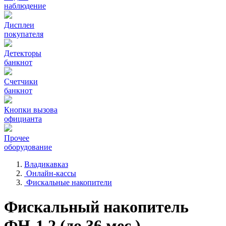
наблюдение
Дисплеи
покупателя
Детекторы
банкнот
Счетчики
банкнот
Кнопки вызова
официанта
Прочее
оборудование
Владикавказ
Онлайн-кассы
Фискальные накопители
Фискальный накопитель
ФН-1.2 (до 36 мес.)