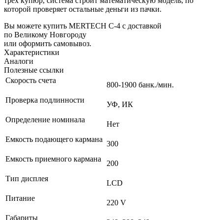
трех купюр, система строит математическую модель, по
которой проверяет остальные деньги из пачки.
Вы можете купить MERTECH С-4 с доставкой
по Великому Новгороду
или оформить самовывоз.
Характеристики
Аналоги
Полезные ссылки
Скорость счета
800-1900 банк./мин.
Проверка подлинности
УФ, ИК
Определение номинала
Нет
Емкость подающего кармана
300
Емкость приемного кармана
200
Тип дисплея
LCD
Питание
220 V
Габариты