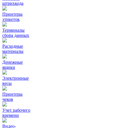
штрихкода
Принтеры
этикеток
Терминалы
сбора данных
Расходные
материалы
Денежные
ящики
Электронные
весы
Принтеры
чеков
Учет рабочего
времени
Видео‑