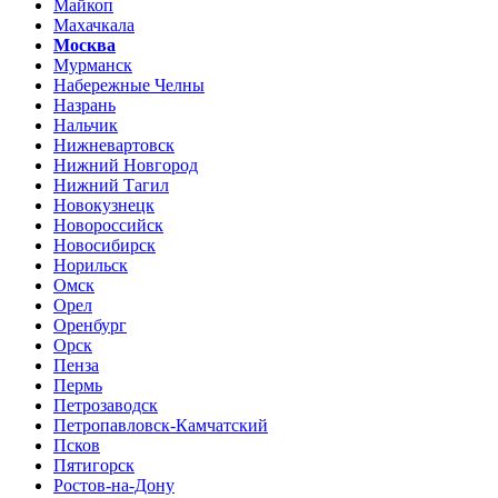
Майкоп
Махачкала
Москва
Мурманск
Набережные Челны
Назрань
Нальчик
Нижневартовск
Нижний Новгород
Нижний Тагил
Новокузнецк
Новороссийск
Новосибирск
Норильск
Омск
Орел
Оренбург
Орск
Пенза
Пермь
Петрозаводск
Петропавловск-Камчатский
Псков
Пятигорск
Ростов-на-Дону