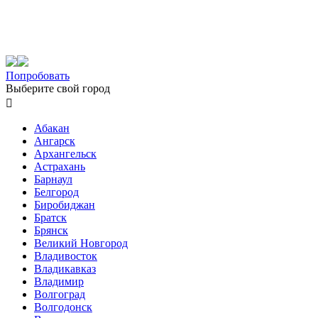
Попробовать
Выберите свой город

Абакан
Ангарск
Архангельск
Астрахань
Барнаул
Белгород
Биробиджан
Братск
Брянск
Великий Новгород
Владивосток
Владикавказ
Владимир
Волгоград
Волгодонск