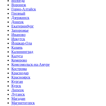
Вологда
Воронеж
Горно-Алтайск
Грозный
Дзержинск
Донецк
Екатеринбург
Запорожье
Иваново
Иркутск
Йошкар-Ола
Казань
Калининград
Калуга
Кемерово
Комсомольск-на-Амуре
Кострома
Краснодар
Красноярск
Курган
Курск
Липецк
Луганск
Магадан
Магнитогорск