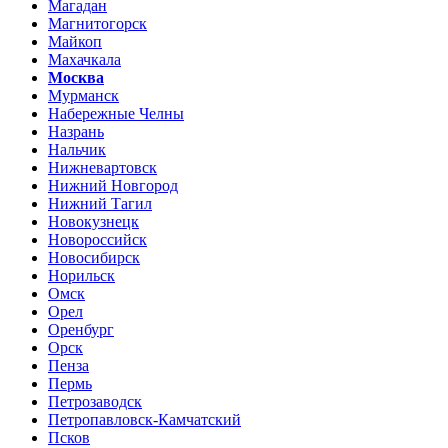
Магадан
Магнитогорск
Майкоп
Махачкала
Москва
Мурманск
Набережные Челны
Назрань
Нальчик
Нижневартовск
Нижний Новгород
Нижний Тагил
Новокузнецк
Новороссийск
Новосибирск
Норильск
Омск
Орел
Оренбург
Орск
Пенза
Пермь
Петрозаводск
Петропавловск-Камчатский
Псков