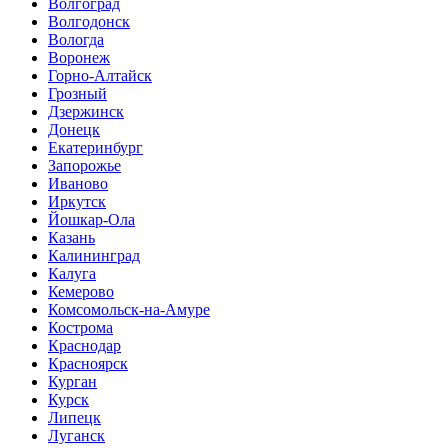
Волгоград
Волгодонск
Вологда
Воронеж
Горно-Алтайск
Грозный
Дзержинск
Донецк
Екатеринбург
Запорожье
Иваново
Иркутск
Йошкар-Ола
Казань
Калининград
Калуга
Кемерово
Комсомольск-на-Амуре
Кострома
Краснодар
Красноярск
Курган
Курск
Липецк
Луганск