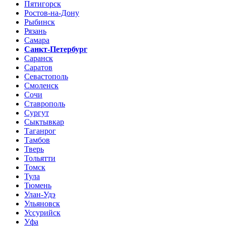
Пятигорск
Ростов-на-Дону
Рыбинск
Рязань
Самара
Санкт-Петербург
Саранск
Саратов
Севастополь
Смоленск
Сочи
Ставрополь
Сургут
Сыктывкар
Таганрог
Тамбов
Тверь
Тольятти
Томск
Тула
Тюмень
Улан-Удэ
Ульяновск
Уссурийск
Уфа