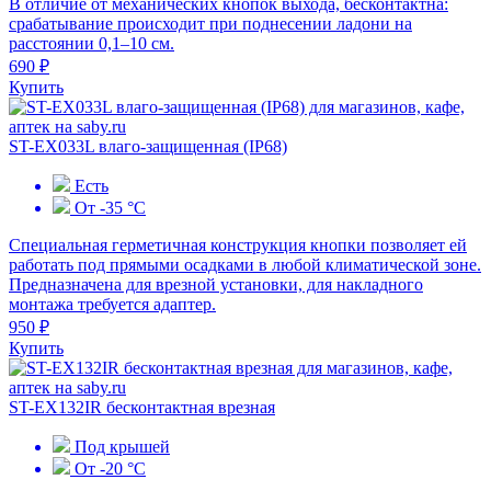
В отличие от механических кнопок выхода, бесконтактна:
срабатывание происходит при поднесении ладони на
расстоянии 0,1–10 см.
690 ₽
Купить
ST-EX033L влаго-защищенная (IP68)
Есть
От -35 °С
Специальная герметичная конструкция кнопки позволяет ей
работать под прямыми осадками в любой климатической зоне.
Предназначена для врезной установки, для накладного
монтажа требуется адаптер.
950 ₽
Купить
ST-EX132IR бесконтактная врезная
Под крышей
От -20 °С