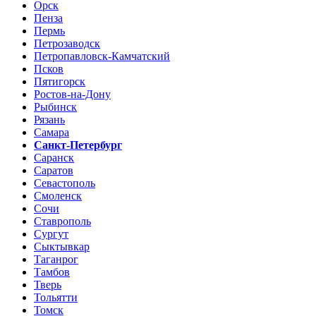
Орск
Пенза
Пермь
Петрозаводск
Петропавловск-Камчатский
Псков
Пятигорск
Ростов-на-Дону
Рыбинск
Рязань
Самара
Санкт-Петербург
Саранск
Саратов
Севастополь
Смоленск
Сочи
Ставрополь
Сургут
Сыктывкар
Таганрог
Тамбов
Тверь
Тольятти
Томск