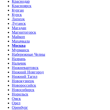
Краснодар
Красноярск
Курган
Курск
Липецк
Луганск
Магадан
Магнитогорск
Майкоп
Махачкала
Москва
Мурманск
Набережные Челны
Назрань
Нальчик
Нижневартовск
Нижний Новгород
Нижний Тагил
Новокузнецк
Новороссийск
Новосибирск
Норильск
Омск
Орел
Оренбург