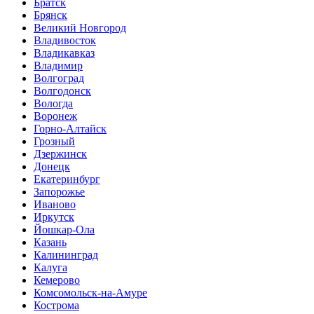
Братск
Брянск
Великий Новгород
Владивосток
Владикавказ
Владимир
Волгоград
Волгодонск
Вологда
Воронеж
Горно-Алтайск
Грозный
Дзержинск
Донецк
Екатеринбург
Запорожье
Иваново
Иркутск
Йошкар-Ола
Казань
Калининград
Калуга
Кемерово
Комсомольск-на-Амуре
Кострома