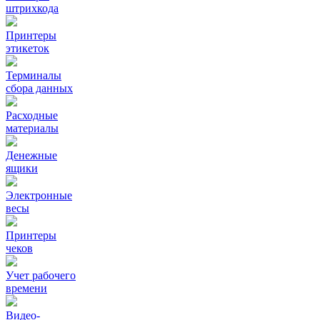
штрихкода
Принтеры
этикеток
Терминалы
сбора данных
Расходные
материалы
Денежные
ящики
Электронные
весы
Принтеры
чеков
Учет рабочего
времени
Видео‑