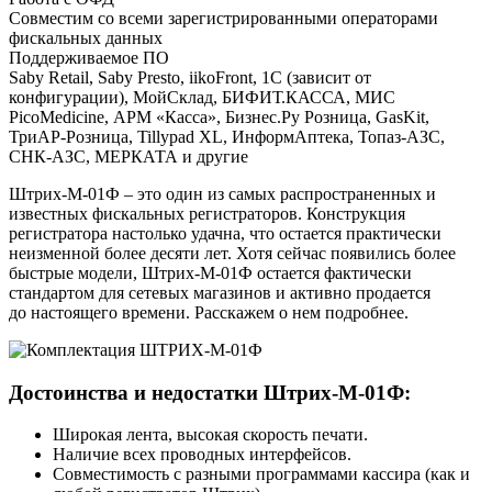
Совместим со всеми зарегистрированными операторами
фискальных данных
Поддерживаемое ПО
Saby Retail, Saby Presto, iikoFront, 1С (зависит от
конфигурации), МойСклад, БИФИТ.КАССА, МИС
PicoMedicine, АРМ «Касса», Бизнес.Ру Розница, GasKit,
ТриАР-Розница, Tillypad XL, ИнформАптека, Топаз-АЗС,
СНК-АЗС, МЕРКАТА и другие
Штрих-М-01Ф – это один из самых распространенных и
известных фискальных регистраторов. Конструкция
регистратора настолько удачна, что остается практически
неизменной более десяти лет. Хотя сейчас появились более
быстрые модели, Штрих‑М‑01Ф остается фактически
стандартом для сетевых магазинов и активно продается
до настоящего времени. Расскажем о нем подробнее.
Достоинства и недостатки Штрих‑М‑01Ф:
Широкая лента, высокая скорость печати.
Наличие всех проводных интерфейсов.
Совместимость с разными программами кассира (как и