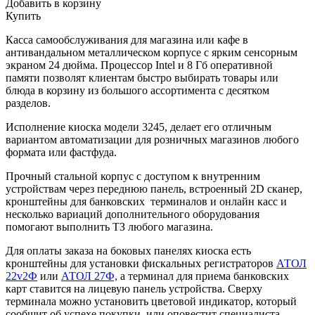
Добавить в корзину
Купить
Касса самообслуживания для магазина или кафе в
антивандальном металлическом корпусе с ярким сенсорным
экраном 24 дюйма. Процессор
Intel и 8 Гб оперативной
памяти позволят клиентам быстро выбирать товары или
блюда в корзину из большого ассортимента с десятком
разделов.
Исполнение киоска модели 3245, делает его отличным
вариантом автоматизации для розничных магазинов любого
формата или фастфуда.
Прочный стальной корпус с доступом к внутренним
устройствам через переднюю панель, встроенный 2D сканер,
кронштейны для банковских терминалов и онлайн касс и
несколько вариаций дополнительного оборудования
помогают выполнить ТЗ любого магазина.
Для оплаты заказа на боковых панелях киоска есть
кронштейны для установки фискальных регистраторов
АТОЛ
22v2Ф
или
АТОЛ 27Ф,
а терминал для приема банковских
карт ставится на лицевую панель устройства. Сверху
терминала можно установить цветовой индикатор, который
сообщит об успехе покупки, или оповестит специалиста