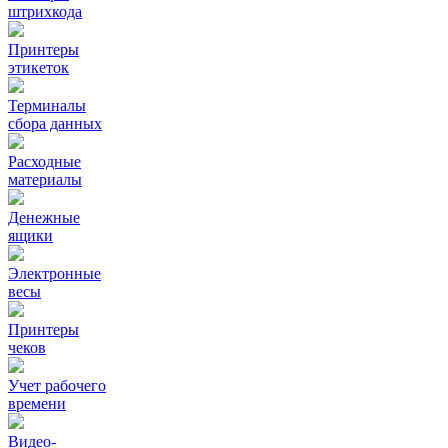
штрихкода
Принтеры
этикеток
Терминалы
сбора данных
Расходные
материалы
Денежные
ящики
Электронные
весы
Принтеры
чеков
Учет рабочего
времени
Видео‑