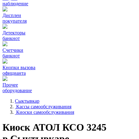
наблюдение
Дисплеи
покупателя
Детекторы
банкнот
Счетчики
банкнот
Кнопки вызова
официанта
Прочее
оборудование
Сыктывкар
Кассы самообслуживания
Киоски самообслуживания
Киоск АТОЛ КСО 3245
в Сыктывкаре