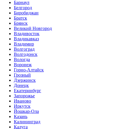
Барнаул
Белгород
Биробиджан
Братск
Брянск
Великий Новгород
Владивосток
Владикавказ
Владимир
Волгоград
Волгодонск
Вологда
Воронеж
Горно-Алтайск
Грозный
Дзержинск
Донецк
Екатеринбург
Запорожье
Иваново
Иркутск
Йошкар-Ола
Казань
Калининград
Калуга