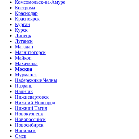
Комсомольск-на-Амуре
Кострома
Краснодар
Красноярск
Курган
Курск
Липецк
Луганск
Магадан
Магнитогорск
Майкоп
Махачкала
Москва
Мурманск
Набережные Челны
Назрань
Нальчик
Нижневартовск
Нижний Новгород
Нижний Тагил
Новокузнецк
Новороссийск
Новосибирск
Норильск
Омск