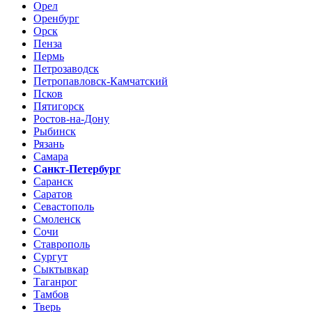
Орел
Оренбург
Орск
Пенза
Пермь
Петрозаводск
Петропавловск-Камчатский
Псков
Пятигорск
Ростов-на-Дону
Рыбинск
Рязань
Самара
Санкт-Петербург
Саранск
Саратов
Севастополь
Смоленск
Сочи
Ставрополь
Сургут
Сыктывкар
Таганрог
Тамбов
Тверь