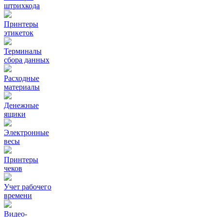
штрихкода
Принтеры
этикеток
Терминалы
сбора данных
Расходные
материалы
Денежные
ящики
Электронные
весы
Принтеры
чеков
Учет рабочего
времени
Видео‑