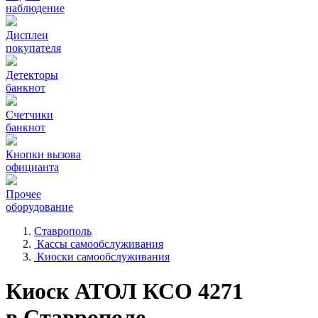
наблюдение
Дисплеи
покупателя
Детекторы
банкнот
Счетчики
банкнот
Кнопки вызова
официанта
Прочее
оборудование
Ставрополь
Кассы самообслуживания
Киоски самообслуживания
Киоск АТОЛ КСО 4271
в Ставрополе