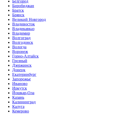
Белгород
Биробиджан
Братск
Брянск
Великий Новгород
Владивосток
Владикавказ
Владимир
Волгоград
Волгодонск
Вологда
Воронеж
Горно-Алтайск
Грозный
Дзержинск
Донецк
Екатеринбург
Запорожье
Иваново
Иркутск
Йошкар-Ола
Казань
Калининград
Калуга
Кемерово