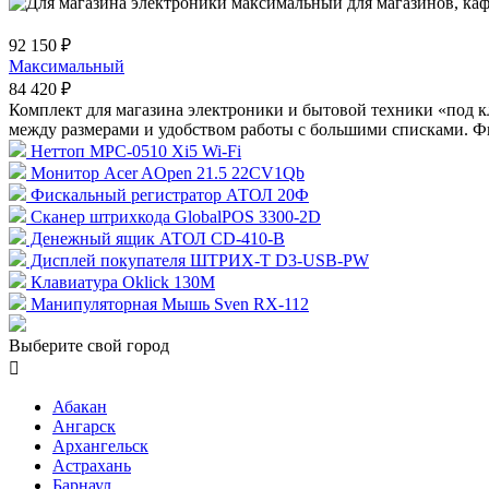
92 150 ₽
Максимальный
84 420 ₽
Комплект для магазина электроники и бытовой техники «под 
между размерами и удобством работы с большими списками. Фи
Неттоп MPC-0510 Xi5 Wi-Fi
Монитор Acer AOpen 21.5 22CV1Qb
Фискальный регистратор АТОЛ 20Ф
Сканер штрихкода GlobalPOS 3300-2D
Денежный ящик АТОЛ CD-410-В
Дисплей покупателя ШТРИХ-T D3-USB-PW
Клавиатура Oklick 130M
Манипуляторная Мышь Sven RX-112
Выберите свой город

Абакан
Ангарск
Архангельск
Астрахань
Барнаул