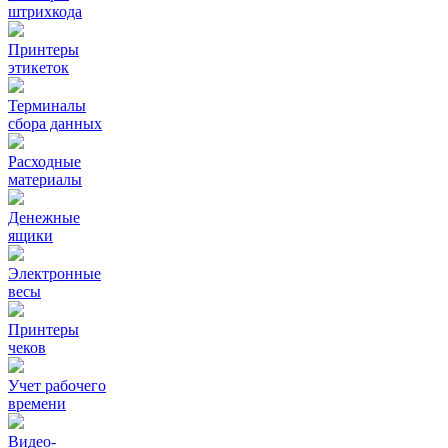
штрихкода
Принтеры
этикеток
Терминалы
сбора данных
Расходные
материалы
Денежные
ящики
Электронные
весы
Принтеры
чеков
Учет рабочего
времени
Видео‑