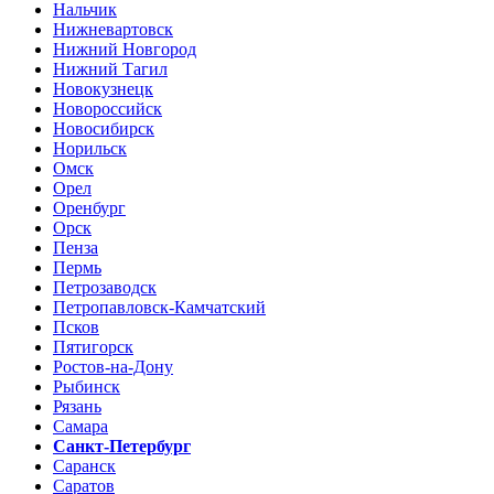
Нальчик
Нижневартовск
Нижний Новгород
Нижний Тагил
Новокузнецк
Новороссийск
Новосибирск
Норильск
Омск
Орел
Оренбург
Орск
Пенза
Пермь
Петрозаводск
Петропавловск-Камчатский
Псков
Пятигорск
Ростов-на-Дону
Рыбинск
Рязань
Самара
Санкт-Петербург
Саранск
Саратов