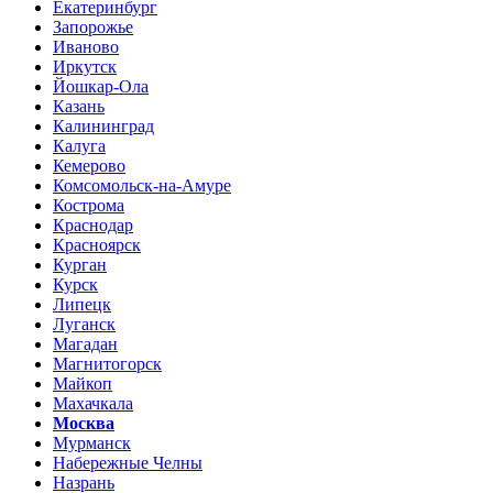
Екатеринбург
Запорожье
Иваново
Иркутск
Йошкар-Ола
Казань
Калининград
Калуга
Кемерово
Комсомольск-на-Амуре
Кострома
Краснодар
Красноярск
Курган
Курск
Липецк
Луганск
Магадан
Магнитогорск
Майкоп
Махачкала
Москва
Мурманск
Набережные Челны
Назрань