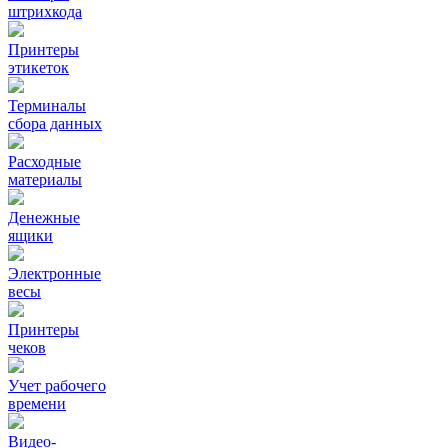
штрихкода
Принтеры
этикеток
Терминалы
сбора данных
Расходные
материалы
Денежные
ящики
Электронные
весы
Принтеры
чеков
Учет рабочего
времени
Видео‑