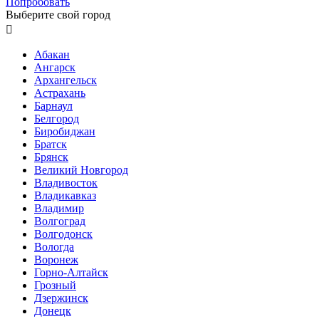
Попробовать
Выберите свой город

Абакан
Ангарск
Архангельск
Астрахань
Барнаул
Белгород
Биробиджан
Братск
Брянск
Великий Новгород
Владивосток
Владикавказ
Владимир
Волгоград
Волгодонск
Вологда
Воронеж
Горно-Алтайск
Грозный
Дзержинск
Донецк