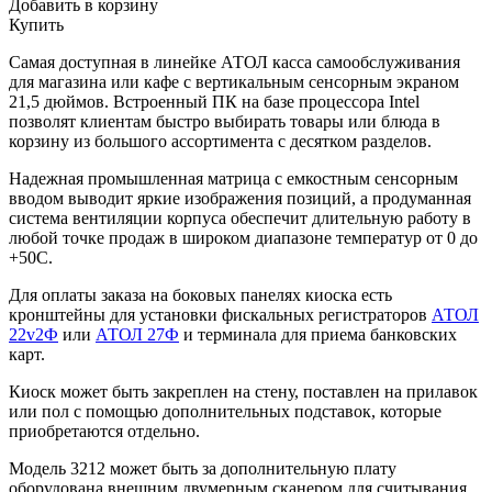
Добавить в корзину
Купить
Самая доступная в линейке АТОЛ касса самообслуживания
для магазина или кафе с вертикальным сенсорным экраном
21,5 дюймов. Встроенный ПК на базе процессора Intel
позволят клиентам быстро выбирать товары или блюда в
корзину из большого ассортимента с десятком разделов.
Надежная промышленная матрица с емкостным сенсорным
вводом выводит яркие изображения позиций, а продуманная
система вентиляции корпуса обеспечит длительную работу в
любой точке продаж в широком диапазоне температур от 0 до
+50С.
Для оплаты заказа на боковых панелях киоска есть
кронштейны для установки фискальных регистраторов
АТОЛ
22v2Ф
или
АТОЛ 27Ф
и терминала для приема банковских
карт.
Киоск может быть закреплен на стену, поставлен на прилавок
или пол с помощью дополнительных подставок, которые
приобретаются отдельно.
Модель 3212 может быть за дополнительную плату
оборудована внешним двумерным сканером для считывания