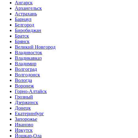
Ангарск
Архангельск
Астрахань
Барнаул
Белгород
Биробиджан
Братск
Брянск
Великий Новгород
Владивосток
Владикавказ
Владимир
Волгоград
Волгодонск
Вологда
Воронеж
Горно-Алтайск
Грозный
Дзержинск
Донецк
Екатеринбург
Запорожье
Иваново
Иркутск
Йошкар-Ола