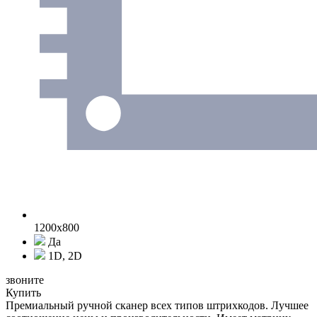
1200x800
Да
1D, 2D
звоните
Купить
Премиальный ручной сканер всех типов штрихкодов. Лучшее