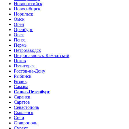
Новороссийск
Новосибирск
Норильск
Омск
Орел
Оренбург
Орск
Пенза
Пермь
Петрозаводск
Петропавловск-Камчатский
Псков
Пятигорск
Ростов-на-Дону
Рыбинск
Рязань
Самара
Санкт-Петербург
Саранск
Саратов
Севастополь
Смоленск
Сочи
Ставрополь
Сургут