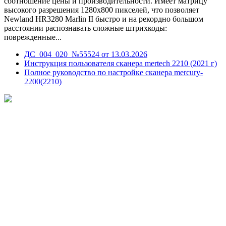
соотношение цены и производительности. Имеет матрицу
высокого разрешения 1280x800 пикселей, что позволяет
Newland HR3280 Marlin II быстро и на рекордно большом
расстоянии распознавать сложные штрихкоды:
поврежденные...
ДС_004_020_№55524 от 13.03.2026
Инструкция пользователя сканера mertech 2210 (2021 г)
Полное руководство по настройке сканера mercury-
2200(2210)