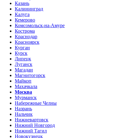
Казань
Калининград
Калуга
Кемерово
Комсомольск-на-Амуре
Кострома
Краснодар
Красноярск
Курган
Курск
Липецк
Луганск
Магадан
Магнитогорск
Майкоп
Махачкала
Москва
Мурманск
Набережные Челны
Назрань
Нальчик
Нижневартовск
Нижний Новгород
Нижний Тагил
Новокузнецк