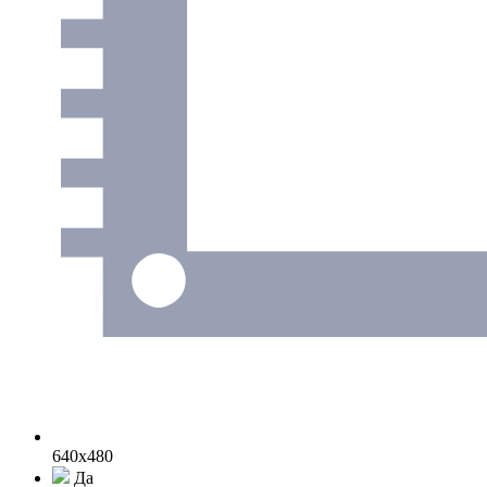
640х480
Да