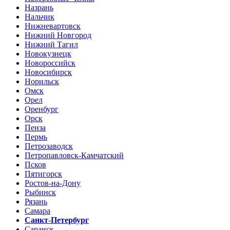
Назрань
Нальчик
Нижневартовск
Нижний Новгород
Нижний Тагил
Новокузнецк
Новороссийск
Новосибирск
Норильск
Омск
Орел
Оренбург
Орск
Пенза
Пермь
Петрозаводск
Петропавловск-Камчатский
Псков
Пятигорск
Ростов-на-Дону
Рыбинск
Рязань
Самара
Санкт-Петербург
Саранск