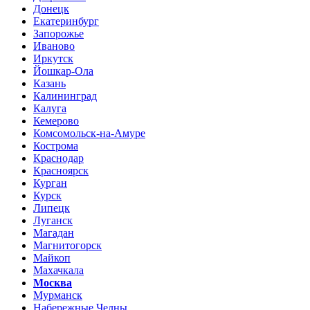
Донецк
Екатеринбург
Запорожье
Иваново
Иркутск
Йошкар-Ола
Казань
Калининград
Калуга
Кемерово
Комсомольск-на-Амуре
Кострома
Краснодар
Красноярск
Курган
Курск
Липецк
Луганск
Магадан
Магнитогорск
Майкоп
Махачкала
Москва
Мурманск
Набережные Челны