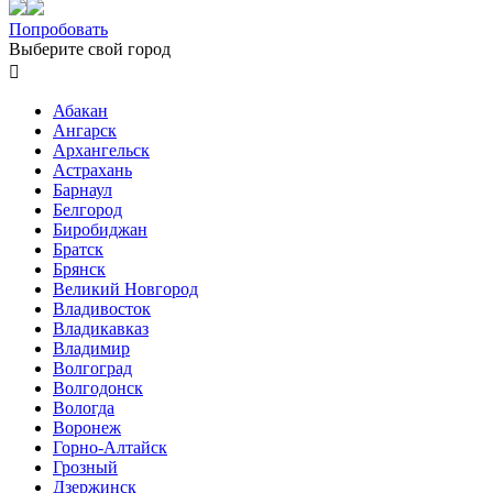
Попробовать
Выберите свой город

Абакан
Ангарск
Архангельск
Астрахань
Барнаул
Белгород
Биробиджан
Братск
Брянск
Великий Новгород
Владивосток
Владикавказ
Владимир
Волгоград
Волгодонск
Вологда
Воронеж
Горно-Алтайск
Грозный
Дзержинск