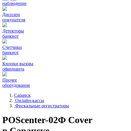
наблюдение
Дисплеи
покупателя
Детекторы
банкнот
Счетчики
банкнот
Кнопки вызова
официанта
Прочее
оборудование
Саранск
Онлайн-кассы
Фискальные регистраторы
POScenter-02Ф Cover
в Саранске