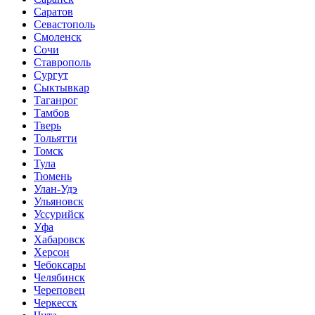
Саратов
Севастополь
Смоленск
Сочи
Ставрополь
Сургут
Сыктывкар
Таганрог
Тамбов
Тверь
Тольятти
Томск
Тула
Тюмень
Улан-Удэ
Ульяновск
Уссурийск
Уфа
Хабаровск
Херсон
Чебоксары
Челябинск
Череповец
Черкесск