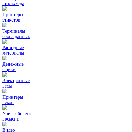
штрихкода
Принтеры
этикеток
Терминалы
сбора данных
Расходные
материалы
Денежные
ящики
Электронные
весы
Принтеры
чеков
Учет рабочего
времени
Видео‑