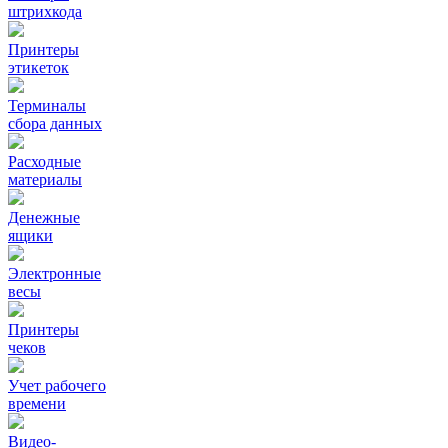
штрихкода
Принтеры
этикеток
Терминалы
сбора данных
Расходные
материалы
Денежные
ящики
Электронные
весы
Принтеры
чеков
Учет рабочего
времени
Видео‑