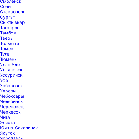
Смоленск
Сочи
Ставрополь
Сургут
Сыктывкар
Таганрог
Тамбов
Тверь
Тольятти
Томск
Тула
Тюмень
Улан-Удэ
Ульяновск
Уссурийск
Уфа
Хабаровск
Херсон
Чебоксары
Челябинск
Череповец
Черкесск
Чита
Элиста
Южно-Сахалинск
Якутск
Ярославль