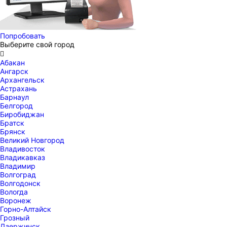
Попробовать
Выберите свой город

Абакан
Ангарск
Архангельск
Астрахань
Барнаул
Белгород
Биробиджан
Братск
Брянск
Великий Новгород
Владивосток
Владикавказ
Владимир
Волгоград
Волгодонск
Вологда
Воронеж
Горно-Алтайск
Грозный
Дзержинск