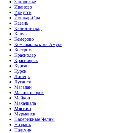
Запорожье
Иваново
Иркутск
Йошкар-Ола
Казань
Калининград
Калуга
Кемерово
Комсомольск-на-Амуре
Кострома
Краснодар
Красноярск
Курган
Курск
Липецк
Луганск
Магадан
Магнитогорск
Майкоп
Махачкала
Москва
Мурманск
Набережные Челны
Назрань
Нальчик