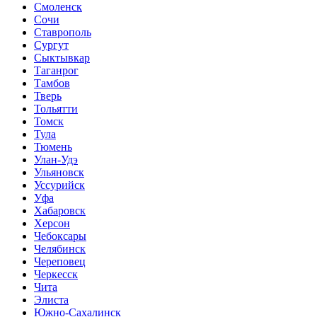
Смоленск
Сочи
Ставрополь
Сургут
Сыктывкар
Таганрог
Тамбов
Тверь
Тольятти
Томск
Тула
Тюмень
Улан-Удэ
Ульяновск
Уссурийск
Уфа
Хабаровск
Херсон
Чебоксары
Челябинск
Череповец
Черкесск
Чита
Элиста
Южно-Сахалинск