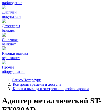
наблюдение
Дисплеи
покупателя
Детекторы
банкнот
Счетчики
банкнот
Кнопки вызова
официанта
Прочее
оборудование
Санкт-Петербург
Контроль времени и доступа
Кнопки выхода и экстренной разблокировки
Адаптер металлический ST-
EX030AD