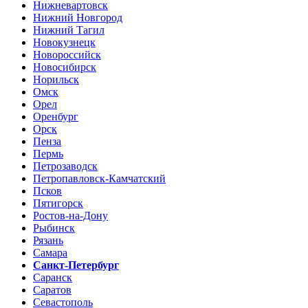
Нижневартовск
Нижний Новгород
Нижний Тагил
Новокузнецк
Новороссийск
Новосибирск
Норильск
Омск
Орел
Оренбург
Орск
Пенза
Пермь
Петрозаводск
Петропавловск-Камчатский
Псков
Пятигорск
Ростов-на-Дону
Рыбинск
Рязань
Самара
Санкт-Петербург
Саранск
Саратов
Севастополь