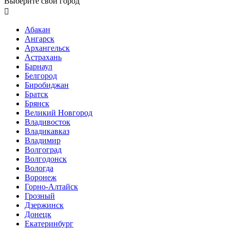
Выберите свой город

Абакан
Ангарск
Архангельск
Астрахань
Барнаул
Белгород
Биробиджан
Братск
Брянск
Великий Новгород
Владивосток
Владикавказ
Владимир
Волгоград
Волгодонск
Вологда
Воронеж
Горно-Алтайск
Грозный
Дзержинск
Донецк
Екатеринбург