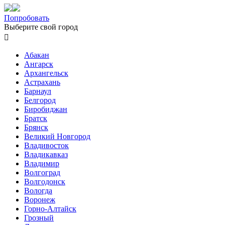
Попробовать
Выберите свой город

Абакан
Ангарск
Архангельск
Астрахань
Барнаул
Белгород
Биробиджан
Братск
Брянск
Великий Новгород
Владивосток
Владикавказ
Владимир
Волгоград
Волгодонск
Вологда
Воронеж
Горно-Алтайск
Грозный