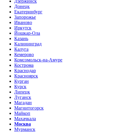
Дзержинск
Донецк
Екатеринбург
Запорожье
Иваново
Иркутск
Йошкар-Ола
Казань
Калининград
Калуга
Кемерово
Комсомольск-на-Амуре
Кострома
Краснодар
Красноярск
Курган
Курск
Липецк
Луганск
Магадан
Магнитогорск
Майкоп
Махачкала
Москва
Мурманск