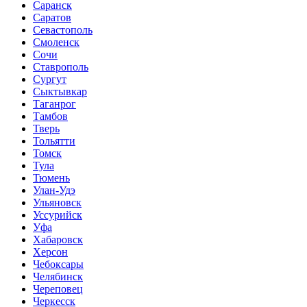
Саранск
Саратов
Севастополь
Смоленск
Сочи
Ставрополь
Сургут
Сыктывкар
Таганрог
Тамбов
Тверь
Тольятти
Томск
Тула
Тюмень
Улан-Удэ
Ульяновск
Уссурийск
Уфа
Хабаровск
Херсон
Чебоксары
Челябинск
Череповец
Черкесск