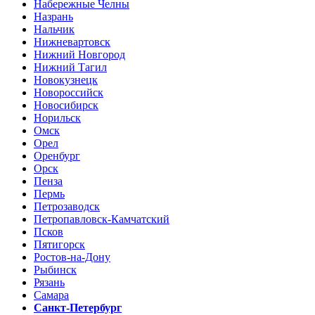
Набережные Челны
Назрань
Нальчик
Нижневартовск
Нижний Новгород
Нижний Тагил
Новокузнецк
Новороссийск
Новосибирск
Норильск
Омск
Орел
Оренбург
Орск
Пенза
Пермь
Петрозаводск
Петропавловск-Камчатский
Псков
Пятигорск
Ростов-на-Дону
Рыбинск
Рязань
Самара
Санкт-Петербург