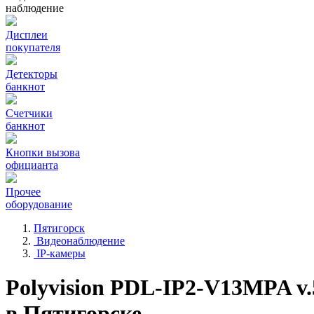
наблюдение
Дисплеи
покупателя
Детекторы
банкнот
Счетчики
банкнот
Кнопки вызова
официанта
Прочее
оборудование
Пятигорск
Видеонаблюдение
IP-камеры
Polyvision PDL-IP2-V13MPA v.
в Пятигорске