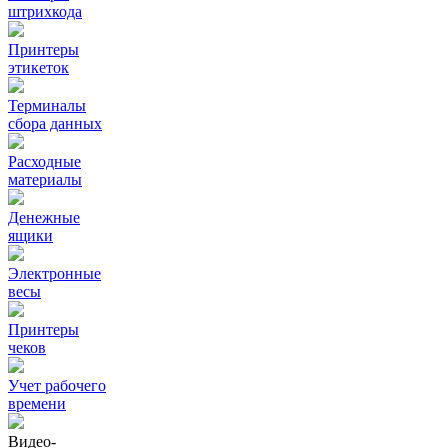
штрихкода
Принтеры
этикеток
Терминалы
сбора данных
Расходные
материалы
Денежные
ящики
Электронные
весы
Принтеры
чеков
Учет рабочего
времени
Видео‑