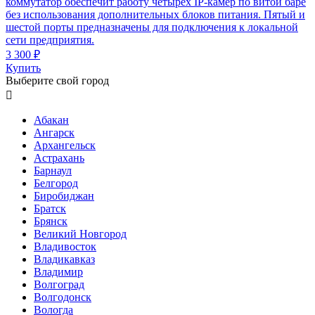
коммутатор обеспечит работу четырех IP-камер по витой баре
без использования дополнительных блоков питания. Пятый и
шестой порты предназначены для подключения к локальной
сети предприятия.
3 300 ₽
Купить
Выберите свой город

Абакан
Ангарск
Архангельск
Астрахань
Барнаул
Белгород
Биробиджан
Братск
Брянск
Великий Новгород
Владивосток
Владикавказ
Владимир
Волгоград
Волгодонск
Вологда