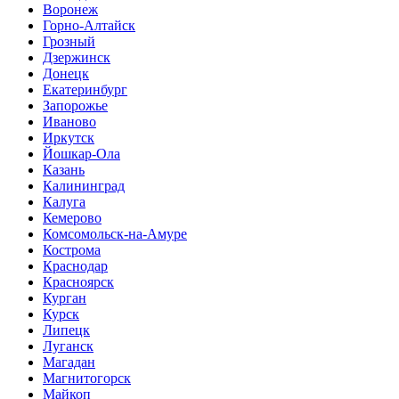
Воронеж
Горно-Алтайск
Грозный
Дзержинск
Донецк
Екатеринбург
Запорожье
Иваново
Иркутск
Йошкар-Ола
Казань
Калининград
Калуга
Кемерово
Комсомольск-на-Амуре
Кострома
Краснодар
Красноярск
Курган
Курск
Липецк
Луганск
Магадан
Магнитогорск
Майкоп