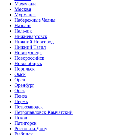
Махачкала
Москва
Мурманск
Набережные Челны
Назрань
Нальчик
Нижневартовск
Нижний Новгород
Нижний Тагил
Новокузнецк
Новороссийск
Новосибирск
Норильск
Омск
Орел
Оренбург
Орск
Пенза
Пермь
Петрозаводск
Петропавловск-Камчатский
Псков
Пятигорск
Ростов-на-Дону
Рыбинск