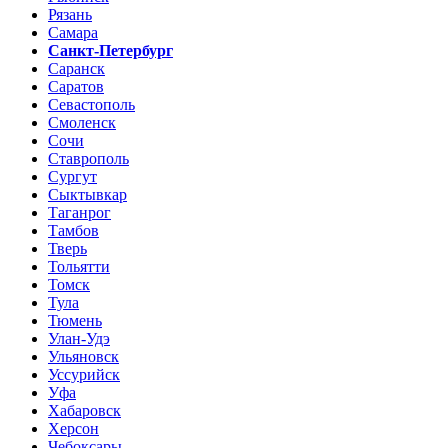
Рязань
Самара
Санкт-Петербург
Саранск
Саратов
Севастополь
Смоленск
Сочи
Ставрополь
Сургут
Сыктывкар
Таганрог
Тамбов
Тверь
Тольятти
Томск
Тула
Тюмень
Улан-Удэ
Ульяновск
Уссурийск
Уфа
Хабаровск
Херсон
Чебоксары