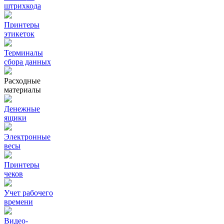
штрихкода
Принтеры
этикеток
Терминалы
сбора данных
Расходные
материалы
Денежные
ящики
Электронные
весы
Принтеры
чеков
Учет рабочего
времени
Видео‑