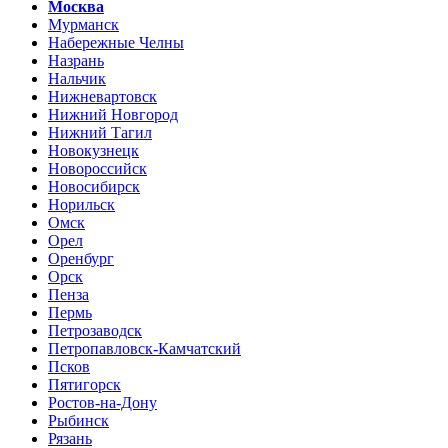
Москва
Мурманск
Набережные Челны
Назрань
Нальчик
Нижневартовск
Нижний Новгород
Нижний Тагил
Новокузнецк
Новороссийск
Новосибирск
Норильск
Омск
Орел
Оренбург
Орск
Пенза
Пермь
Петрозаводск
Петропавловск-Камчатский
Псков
Пятигорск
Ростов-на-Дону
Рыбинск
Рязань