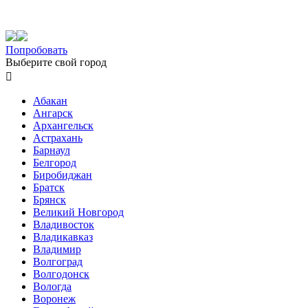
Попробовать
Выберите свой город

Абакан
Ангарск
Архангельск
Астрахань
Барнаул
Белгород
Биробиджан
Братск
Брянск
Великий Новгород
Владивосток
Владикавказ
Владимир
Волгоград
Волгодонск
Вологда
Воронеж