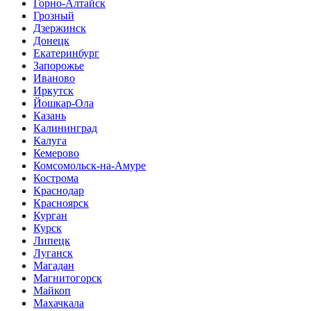
Горно-Алтайск
Грозный
Дзержинск
Донецк
Екатеринбург
Запорожье
Иваново
Иркутск
Йошкар-Ола
Казань
Калининград
Калуга
Кемерово
Комсомольск-на-Амуре
Кострома
Краснодар
Красноярск
Курган
Курск
Липецк
Луганск
Магадан
Магнитогорск
Майкоп
Махачкала