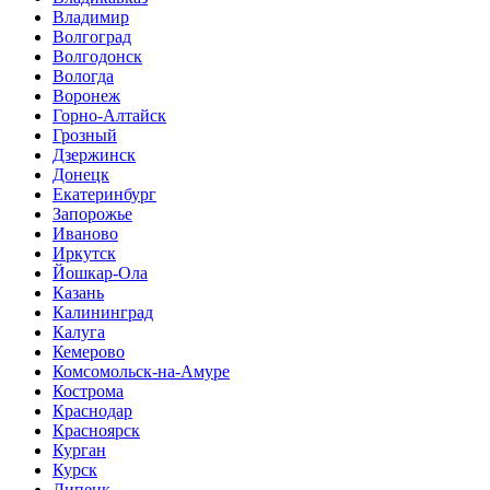
Владимир
Волгоград
Волгодонск
Вологда
Воронеж
Горно-Алтайск
Грозный
Дзержинск
Донецк
Екатеринбург
Запорожье
Иваново
Иркутск
Йошкар-Ола
Казань
Калининград
Калуга
Кемерово
Комсомольск-на-Амуре
Кострома
Краснодар
Красноярск
Курган
Курск
Липецк