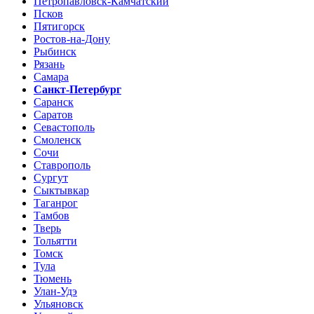
Петропавловск-Камчатский
Псков
Пятигорск
Ростов-на-Дону
Рыбинск
Рязань
Самара
Санкт-Петербург
Саранск
Саратов
Севастополь
Смоленск
Сочи
Ставрополь
Сургут
Сыктывкар
Таганрог
Тамбов
Тверь
Тольятти
Томск
Тула
Тюмень
Улан-Удэ
Ульяновск