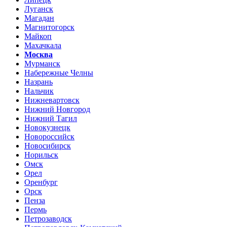
Луганск
Магадан
Магнитогорск
Майкоп
Махачкала
Москва
Мурманск
Набережные Челны
Назрань
Нальчик
Нижневартовск
Нижний Новгород
Нижний Тагил
Новокузнецк
Новороссийск
Новосибирск
Норильск
Омск
Орел
Оренбург
Орск
Пенза
Пермь
Петрозаводск