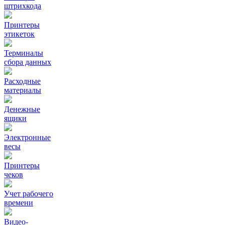
штрихкода
Принтеры
этикеток
Терминалы
сбора данных
Расходные
материалы
Денежные
ящики
Электронные
весы
Принтеры
чеков
Учет рабочего
времени
Видео‑