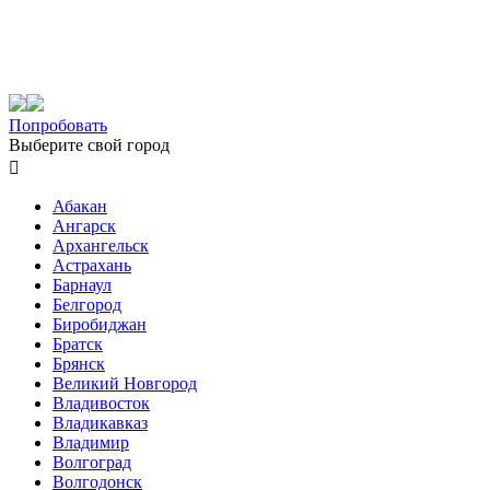
Попробовать
Выберите свой город

Абакан
Ангарск
Архангельск
Астрахань
Барнаул
Белгород
Биробиджан
Братск
Брянск
Великий Новгород
Владивосток
Владикавказ
Владимир
Волгоград
Волгодонск