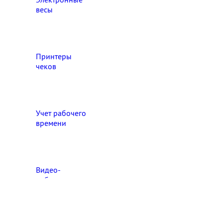
весы
Принтеры
чеков
Учет рабочего
времени
Видео‑
наблюдение
Выберите свой город

Абакан
Ангарск