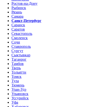
Ростов-на-Дону
Рыбинск
Рязань
Самара
Санкт-Петербург
Саранск
Саратов
Севастополь
Смоленск
Сочи
Ставрополь
Сургут
Сыктывкар
Таганрог
Тамбов
Тверь
Тольятти
Томск
Тула
Тюмень
Улан-Удэ
Ульяновск
Уссурийск
Уфа
Хабаровск