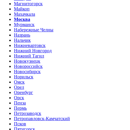
Магнитогорск
Майкоп
Махачкала
Москва
Мурманск
Набережные Челны
Назрань
Нальчик
Нижневартовск
Нижний Новгород
Нижний Тагил
Новокузнецк
Новороссийск
Новосибирск
Норильск
Омск
Орел
Оренбург
Орск
Пенза
Пермь
Петрозаводск
Петропавловск-Камчатский
Псков
Пятигорск