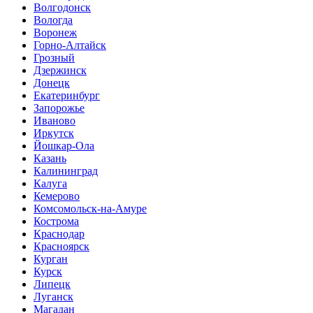
Волгодонск
Вологда
Воронеж
Горно-Алтайск
Грозный
Дзержинск
Донецк
Екатеринбург
Запорожье
Иваново
Иркутск
Йошкар-Ола
Казань
Калининград
Калуга
Кемерово
Комсомольск-на-Амуре
Кострома
Краснодар
Красноярск
Курган
Курск
Липецк
Луганск
Магадан