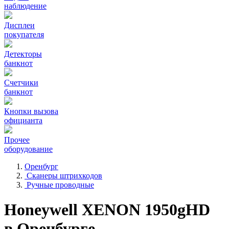
наблюдение
Дисплеи
покупателя
Детекторы
банкнот
Счетчики
банкнот
Кнопки вызова
официанта
Прочее
оборудование
Оренбург
Сканеры штрихкодов
Ручные проводные
Honeywell XENON 1950gHD
в Оренбурге