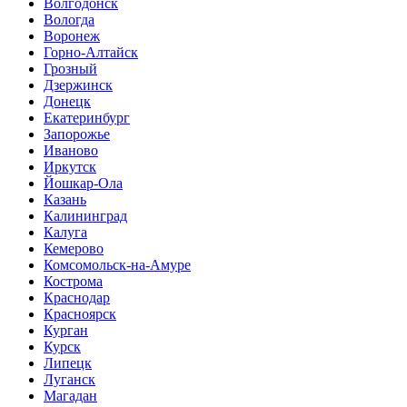
Волгодонск
Вологда
Воронеж
Горно-Алтайск
Грозный
Дзержинск
Донецк
Екатеринбург
Запорожье
Иваново
Иркутск
Йошкар-Ола
Казань
Калининград
Калуга
Кемерово
Комсомольск-на-Амуре
Кострома
Краснодар
Красноярск
Курган
Курск
Липецк
Луганск
Магадан