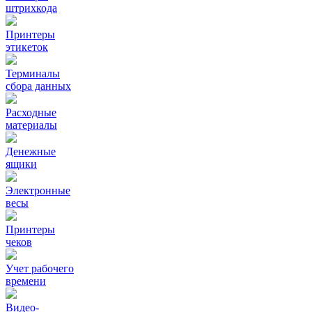
штрихкода
Принтеры
этикеток
Терминалы
сбора данных
Расходные
материалы
Денежные
ящики
Электронные
весы
Принтеры
чеков
Учет рабочего
времени
Видео‑