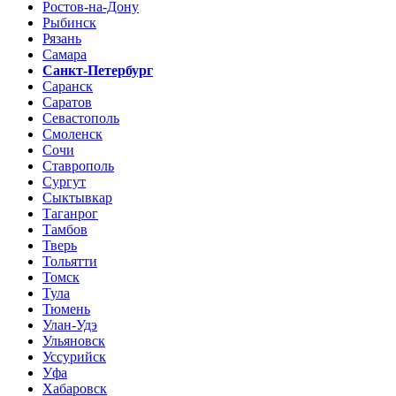
Ростов-на-Дону
Рыбинск
Рязань
Самара
Санкт-Петербург
Саранск
Саратов
Севастополь
Смоленск
Сочи
Ставрополь
Сургут
Сыктывкар
Таганрог
Тамбов
Тверь
Тольятти
Томск
Тула
Тюмень
Улан-Удэ
Ульяновск
Уссурийск
Уфа
Хабаровск