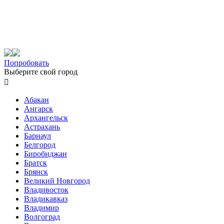
Попробовать
Выберите свой город

Абакан
Ангарск
Архангельск
Астрахань
Барнаул
Белгород
Биробиджан
Братск
Брянск
Великий Новгород
Владивосток
Владикавказ
Владимир
Волгоград