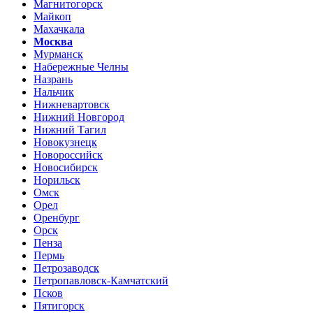
Магнитогорск
Майкоп
Махачкала
Москва
Мурманск
Набережные Челны
Назрань
Нальчик
Нижневартовск
Нижний Новгород
Нижний Тагил
Новокузнецк
Новороссийск
Новосибирск
Норильск
Омск
Орел
Оренбург
Орск
Пенза
Пермь
Петрозаводск
Петропавловск-Камчатский
Псков
Пятигорск