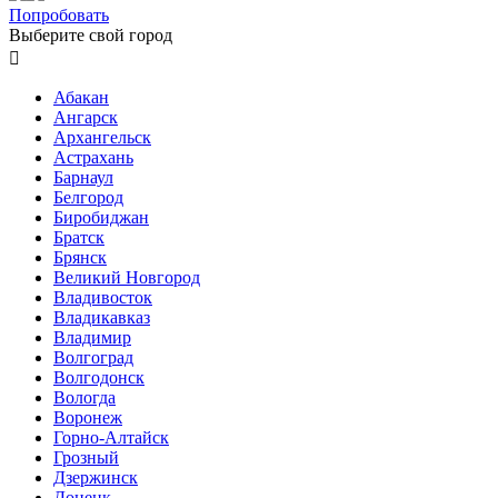
Попробовать
Выберите свой город

Абакан
Ангарск
Архангельск
Астрахань
Барнаул
Белгород
Биробиджан
Братск
Брянск
Великий Новгород
Владивосток
Владикавказ
Владимир
Волгоград
Волгодонск
Вологда
Воронеж
Горно-Алтайск
Грозный
Дзержинск
Донецк