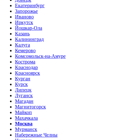
Екатеринбург
Запорожье
Иваново
Иркутск
Йошкар-Ола
Казань
Калининград
Калуга
Кемерово
Комсомольск-на-Амуре
Кострома
Краснодар
Красноярск
Курган
Курск
Липецк
Луганск
Магадан
Магнитогорск
Майкоп
Махачкала
Москва
Мурманск
Набережные Челны