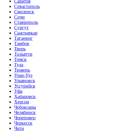
Саратов
Севастополь
Смоленск
Сочи
Ставрополь
Сургут
Сыктывкар
Таганрог
Тамбов
Тверь
Тольятти
Томск
Тула
Тюмень
Улан-Удэ
Ульяновск
Уссурийск
Уфа
Хабаровск
Херсон
Чебоксары
Челябинск
Череповец
Черкесск
Чита