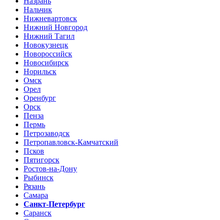
Назрань
Нальчик
Нижневартовск
Нижний Новгород
Нижний Тагил
Новокузнецк
Новороссийск
Новосибирск
Норильск
Омск
Орел
Оренбург
Орск
Пенза
Пермь
Петрозаводск
Петропавловск-Камчатский
Псков
Пятигорск
Ростов-на-Дону
Рыбинск
Рязань
Самара
Санкт-Петербург
Саранск