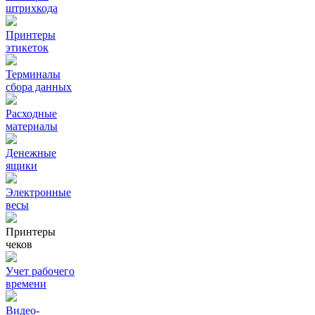
штрихкода
Принтеры
этикеток
Терминалы
сбора данных
Расходные
материалы
Денежные
ящики
Электронные
весы
Принтеры
чеков
Учет рабочего
времени
Видео‑