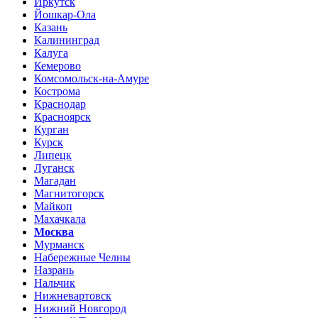
Иркутск
Йошкар-Ола
Казань
Калининград
Калуга
Кемерово
Комсомольск-на-Амуре
Кострома
Краснодар
Красноярск
Курган
Курск
Липецк
Луганск
Магадан
Магнитогорск
Майкоп
Махачкала
Москва
Мурманск
Набережные Челны
Назрань
Нальчик
Нижневартовск
Нижний Новгород