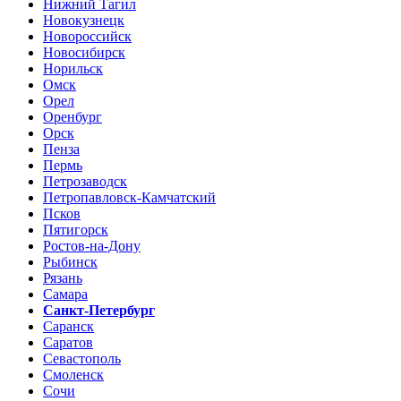
Нижний Тагил
Новокузнецк
Новороссийск
Новосибирск
Норильск
Омск
Орел
Оренбург
Орск
Пенза
Пермь
Петрозаводск
Петропавловск-Камчатский
Псков
Пятигорск
Ростов-на-Дону
Рыбинск
Рязань
Самара
Санкт-Петербург
Саранск
Саратов
Севастополь
Смоленск
Сочи