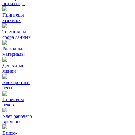
штрихкода
Принтеры
этикеток
Терминалы
сбора данных
Расходные
материалы
Денежные
ящики
Электронные
весы
Принтеры
чеков
Учет рабочего
времени
Видео‑