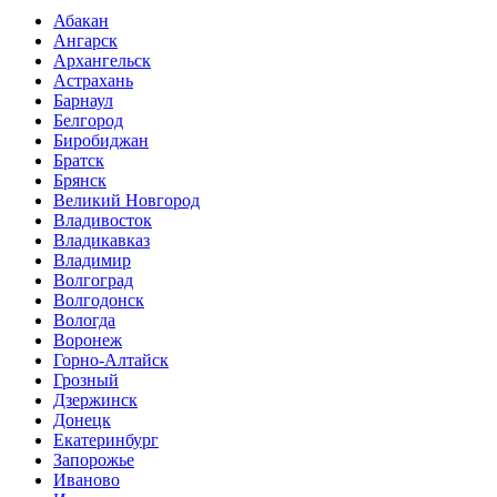
Абакан
Ангарск
Архангельск
Астрахань
Барнаул
Белгород
Биробиджан
Братск
Брянск
Великий Новгород
Владивосток
Владикавказ
Владимир
Волгоград
Волгодонск
Вологда
Воронеж
Горно-Алтайск
Грозный
Дзержинск
Донецк
Екатеринбург
Запорожье
Иваново