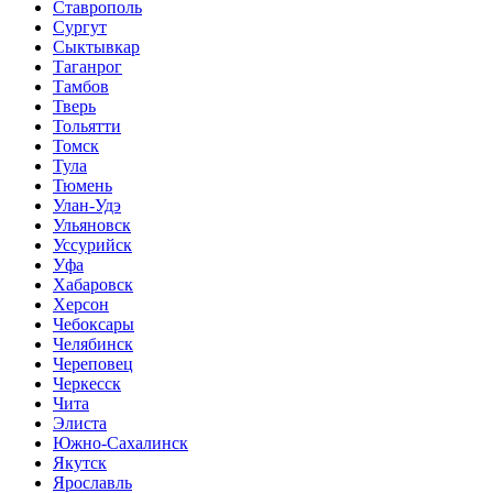
Ставрополь
Сургут
Сыктывкар
Таганрог
Тамбов
Тверь
Тольятти
Томск
Тула
Тюмень
Улан-Удэ
Ульяновск
Уссурийск
Уфа
Хабаровск
Херсон
Чебоксары
Челябинск
Череповец
Черкесск
Чита
Элиста
Южно-Сахалинск
Якутск
Ярославль