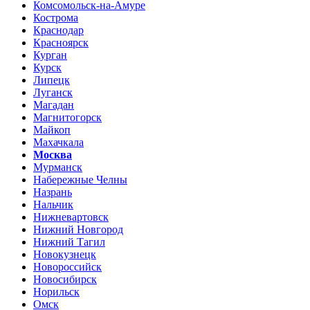
Комсомольск-на-Амуре
Кострома
Краснодар
Красноярск
Курган
Курск
Липецк
Луганск
Магадан
Магнитогорск
Майкоп
Махачкала
Москва
Мурманск
Набережные Челны
Назрань
Нальчик
Нижневартовск
Нижний Новгород
Нижний Тагил
Новокузнецк
Новороссийск
Новосибирск
Норильск
Омск