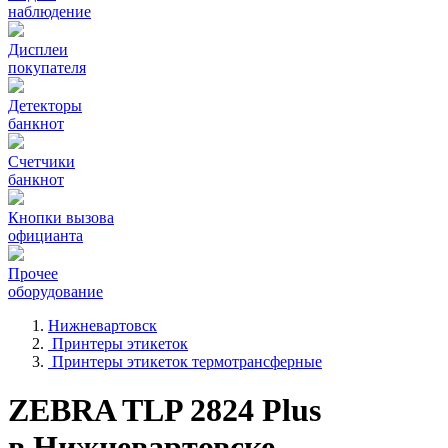
наблюдение
Дисплеи
покупателя
Детекторы
банкнот
Счетчики
банкнот
Кнопки вызова
официанта
Прочее
оборудование
Нижневартовск
Принтеры этикеток
Принтеры этикеток термотрансферные
ZEBRA TLP 2824 Plus
в Нижневартовске