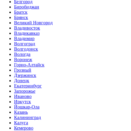
Белгород
Биробиджан
Братск
Брянск
Великий Новгород
Владивосток
Владикавказ
Владимир
Волгоград
Волгодонск
Вологда
Воронеж
Горно-Алтайск
Грозный
Дзержинск
Донецк
Екатеринбург
Запорожье
Иваново
Иркутск
Йошкар-Ола
Казань
Калининград
Калуга
Кемерово