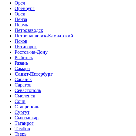
Орел
Оренбург
Орск
Пенза
Пермь
Петрозаводск
Петропавловск-Камчатский
Псков
Пятигорск
Ростов-на-Дону
Рыбинск
Рязань
Самара
Санкт-Петербург
Саранск
Саратов
Севастополь
Смоленск
Сочи
Ставрополь
Сургут
Сыктывкар
Таганрог
Тамбов
Тверь