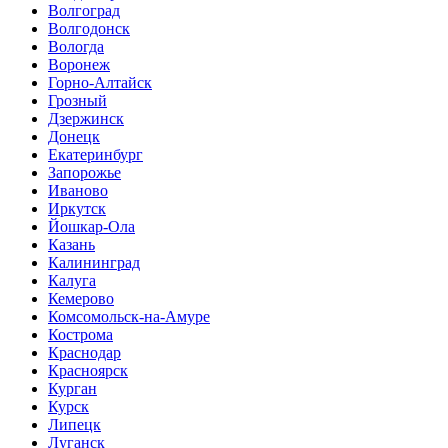
Волгоград
Волгодонск
Вологда
Воронеж
Горно-Алтайск
Грозный
Дзержинск
Донецк
Екатеринбург
Запорожье
Иваново
Иркутск
Йошкар-Ола
Казань
Калининград
Калуга
Кемерово
Комсомольск-на-Амуре
Кострома
Краснодар
Красноярск
Курган
Курск
Липецк
Луганск