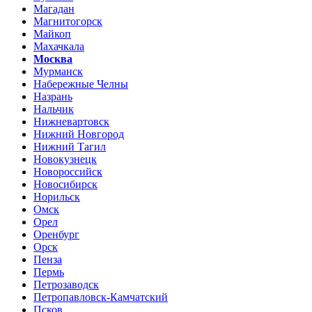
Магадан
Магнитогорск
Майкоп
Махачкала
Москва
Мурманск
Набережные Челны
Назрань
Нальчик
Нижневартовск
Нижний Новгород
Нижний Тагил
Новокузнецк
Новороссийск
Новосибирск
Норильск
Омск
Орел
Оренбург
Орск
Пенза
Пермь
Петрозаводск
Петропавловск-Камчатский
Псков