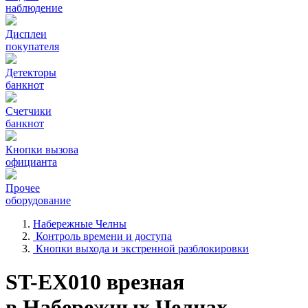
наблюдение
Дисплеи
покупателя
Детекторы
банкнот
Счетчики
банкнот
Кнопки вызова
официанта
Прочее
оборудование
Набережные Челны
Контроль времени и доступа
Кнопки выхода и экстренной разблокировки
ST-EX010 врезная
в Набережных Челнах