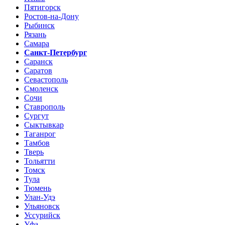
Пятигорск
Ростов-на-Дону
Рыбинск
Рязань
Самара
Санкт-Петербург
Саранск
Саратов
Севастополь
Смоленск
Сочи
Ставрополь
Сургут
Сыктывкар
Таганрог
Тамбов
Тверь
Тольятти
Томск
Тула
Тюмень
Улан-Удэ
Ульяновск
Уссурийск
Уфа