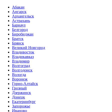
Абакан
Ангарск
Архангельск
Астрахань
Барнаул
Белгород
Биробиджан
Братск
Брянск
Великий Новгород
Владивосток
Владикавказ
Владимир
Волгоград
Волгодонск
Вологда
Воронеж
Горно-Алтайск
Грозный
Дзержинск
Донецк
Екатеринбург
Запорожье
Иваново