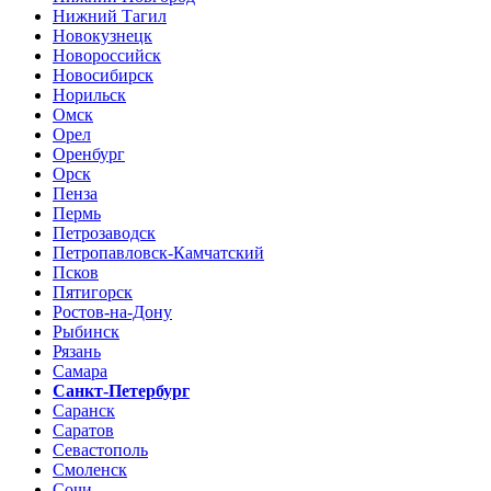
Нижний Тагил
Новокузнецк
Новороссийск
Новосибирск
Норильск
Омск
Орел
Оренбург
Орск
Пенза
Пермь
Петрозаводск
Петропавловск-Камчатский
Псков
Пятигорск
Ростов-на-Дону
Рыбинск
Рязань
Самара
Санкт-Петербург
Саранск
Саратов
Севастополь
Смоленск
Сочи