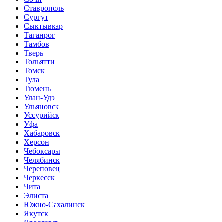
Ставрополь
Сургут
Сыктывкар
Таганрог
Тамбов
Тверь
Тольятти
Томск
Тула
Тюмень
Улан-Удэ
Ульяновск
Уссурийск
Уфа
Хабаровск
Херсон
Чебоксары
Челябинск
Череповец
Черкесск
Чита
Элиста
Южно-Сахалинск
Якутск