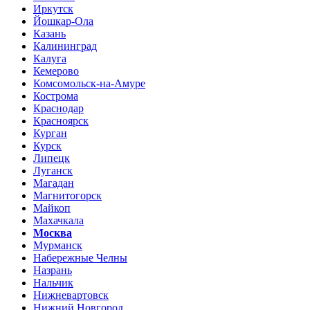
Иркутск
Йошкар-Ола
Казань
Калининград
Калуга
Кемерово
Комсомольск-на-Амуре
Кострома
Краснодар
Красноярск
Курган
Курск
Липецк
Луганск
Магадан
Магнитогорск
Майкоп
Махачкала
Москва
Мурманск
Набережные Челны
Назрань
Нальчик
Нижневартовск
Нижний Новгород