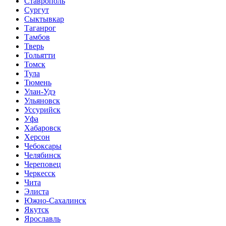
Ставрополь
Сургут
Сыктывкар
Таганрог
Тамбов
Тверь
Тольятти
Томск
Тула
Тюмень
Улан-Удэ
Ульяновск
Уссурийск
Уфа
Хабаровск
Херсон
Чебоксары
Челябинск
Череповец
Черкесск
Чита
Элиста
Южно-Сахалинск
Якутск
Ярославль