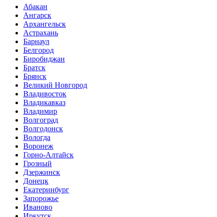
Абакан
Ангарск
Архангельск
Астрахань
Барнаул
Белгород
Биробиджан
Братск
Брянск
Великий Новгород
Владивосток
Владикавказ
Владимир
Волгоград
Волгодонск
Вологда
Воронеж
Горно-Алтайск
Грозный
Дзержинск
Донецк
Екатеринбург
Запорожье
Иваново
Иркутск