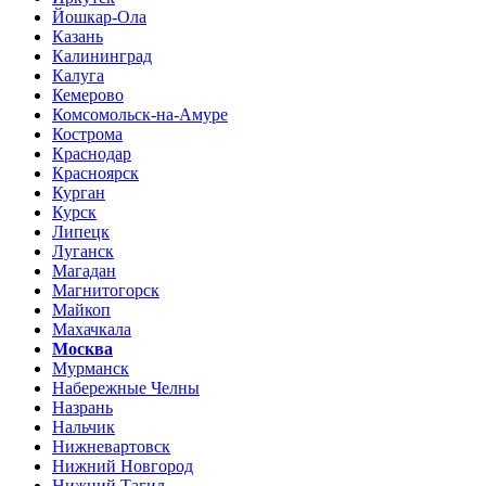
Йошкар-Ола
Казань
Калининград
Калуга
Кемерово
Комсомольск-на-Амуре
Кострома
Краснодар
Красноярск
Курган
Курск
Липецк
Луганск
Магадан
Магнитогорск
Майкоп
Махачкала
Москва
Мурманск
Набережные Челны
Назрань
Нальчик
Нижневартовск
Нижний Новгород
Нижний Тагил