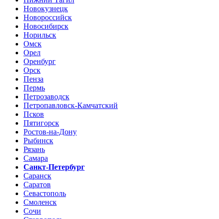
Новокузнецк
Новороссийск
Новосибирск
Норильск
Омск
Орел
Оренбург
Орск
Пенза
Пермь
Петрозаводск
Петропавловск-Камчатский
Псков
Пятигорск
Ростов-на-Дону
Рыбинск
Рязань
Самара
Санкт-Петербург
Саранск
Саратов
Севастополь
Смоленск
Сочи