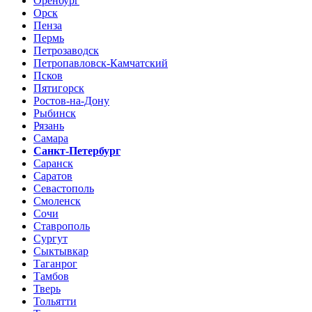
Оренбург
Орск
Пенза
Пермь
Петрозаводск
Петропавловск-Камчатский
Псков
Пятигорск
Ростов-на-Дону
Рыбинск
Рязань
Самара
Санкт-Петербург
Саранск
Саратов
Севастополь
Смоленск
Сочи
Ставрополь
Сургут
Сыктывкар
Таганрог
Тамбов
Тверь
Тольятти