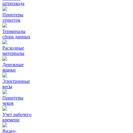
штрихкода
Принтеры
этикеток
Терминалы
сбора данных
Расходные
материалы
Денежные
ящики
Электронные
весы
Принтеры
чеков
Учет рабочего
времени
Видео‑