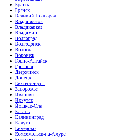
Братск
Брянск
Великий Новгород
Владивосток
Владикавказ
Владимир
Волгоград
Волгодонск
Вологда
Воронеж
Горно-Алтайск
Грозный
Дзержинск
Донецк
Екатеринбург
Запорожье
Иваново
Иркутск
Йошкар-Ола
Казань
Калининград
Калуга
Кемерово
Комсомольск-на-Амуре
Кострома